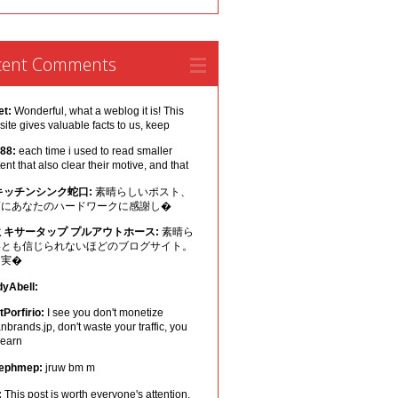
cent Comments
et:
Wonderful, what a weblog it is! This
ite gives valuable facts to us, keep
 88:
each time i used to read smaller
ent that also clear their motive, and that
キッチンシンク蛇口:
素晴らしいポスト、
幅にあなたのハードワークに感謝し�
ミキサータップ プルアウトホース:
素晴ら
いとも信じられないほどのブログサイト。
は実�
dyAbell:
Porfirio:
I see you don't monetize
nbrands.jp, don't waste your traffic, you
 earn
ephmep:
jruw bm m
:
This post is worth everyone's attention.