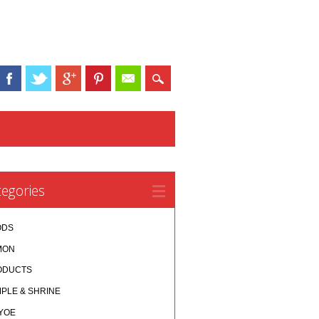
egories
ODS
MON
ODUCTS
PLE & SHRINE
YOE