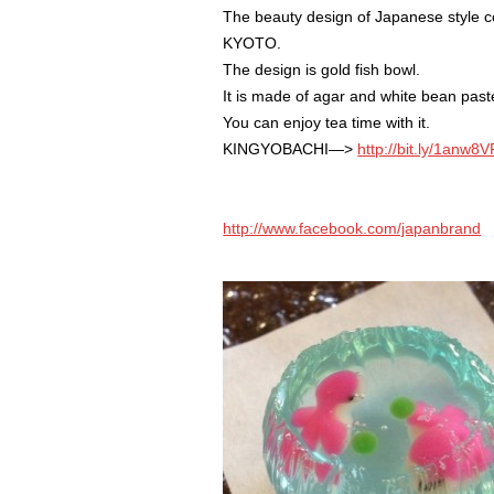
The beauty design of Japanese style 
KYOTO.
The design is gold fish bowl.
It is made of agar and white bean past
You can enjoy tea time with it.
KINGYOBACHI—>
http://bit.ly/1anw8
http://www.facebook.com/japanbrand