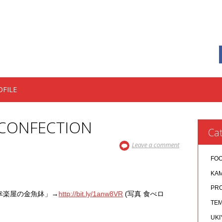
OFILE
 CONFECTION
Cat
Leave a comment
FO
KA
PR
幸楽屋の金魚鉢」→
http://bit.ly/1anw8VR
(写真 食べロ
TEM
UKI