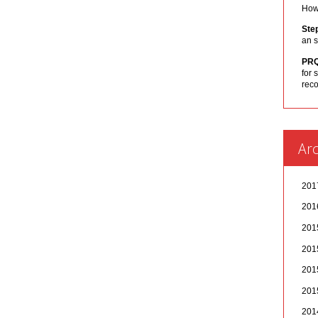
How 
Ste
an s
PR
for 
rec
Arc
20
20
20
20
20
20
20