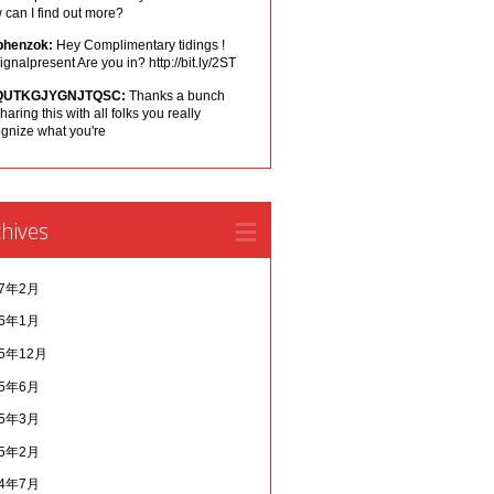
can I find out more?
phenzok:
Hey Complimentary tidings !
ignalpresent Are you in? http://bit.ly/2ST
QUTKGJYGNJTQSC:
Thanks a bunch
sharing this with all folks you really
ognize what you're
hives
17年2月
16年1月
15年12月
15年6月
15年3月
15年2月
14年7月