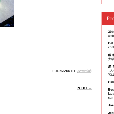
Re
39b
webs
Bet
cont
銅 
大
黒 
BOOKMARK THE
permalink
.
し
私
Cin
ON
NEXT →
Best
japa
can
Jos
Jed