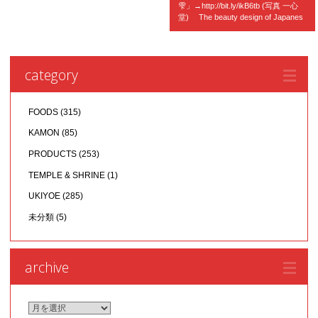
雫」→http://bit.ly/ikB6tb (写真 一心
堂) The beauty design of Japanes
category
FOODS
(315)
KAMON
(85)
PRODUCTS
(253)
TEMPLE & SHRINE
(1)
UKIYOE
(285)
未分類
(5)
archive
archive