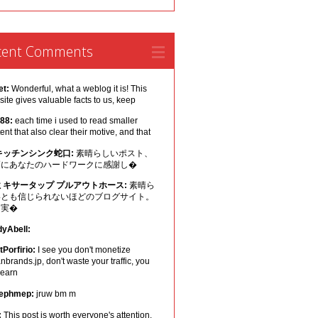
cent Comments
et:
Wonderful, what a weblog it is! This
ite gives valuable facts to us, keep
 88:
each time i used to read smaller
ent that also clear their motive, and that
キッチンシンク蛇口:
素晴らしいポスト、
幅にあなたのハードワークに感謝し�
ミキサータップ プルアウトホース:
素晴ら
いとも信じられないほどのブログサイト。
は実�
dyAbell:
Porfirio:
I see you don't monetize
nbrands.jp, don't waste your traffic, you
 earn
ephmep:
jruw bm m
:
This post is worth everyone's attention.