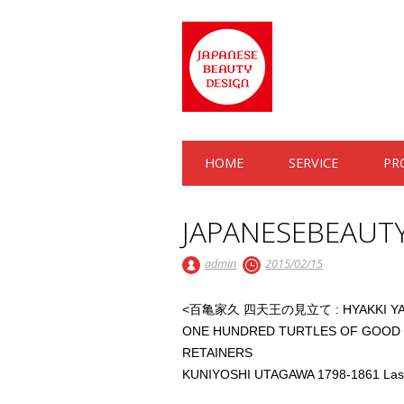
Main menu
Skip to content
HOME
SERVICE
PR
JAPANESEBEAUTY
admin
2015/02/15
<百亀家久 四天王の見立て : HYAKKI YAK
ONE HUNDRED TURTLES OF GOOD 
RETAINERS
KUNIYOSHI UTAGAWA 1798-1861 Last 