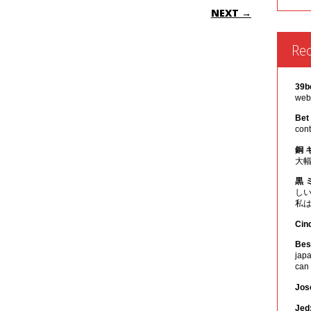
ON
NEXT →
Re
39b
webs
Bet
cont
銅 
大
黒 
し
私
Cin
Best
japa
can
Jos
Jed