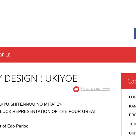
OFILE
 DESIGN : UKIYOE
Cat
Leave a comment
FO
YU SHITENNOU NO MITATE>
KA
LUCK REPRESENTATION OF THE FOUR GREAT
PR
TEM
of Edo Period
UKI