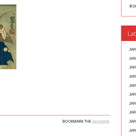
未
Lat
JAP
JAP
JAP
JAP
JAP
JAP
JAP
JAP
BOOKMARK THE
permalink
.
JAP
JAP