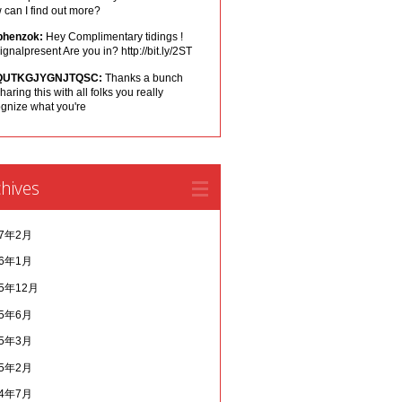
can I find out more?
phenzok:
Hey Complimentary tidings !
ignalpresent Are you in? http://bit.ly/2ST
QUTKGJYGNJTQSC:
Thanks a bunch
sharing this with all folks you really
ognize what you're
hives
17年2月
16年1月
15年12月
15年6月
15年3月
15年2月
14年7月