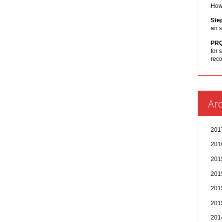
How 
Ste
an s
PR
for 
rec
Arc
20
20
20
20
20
20
20