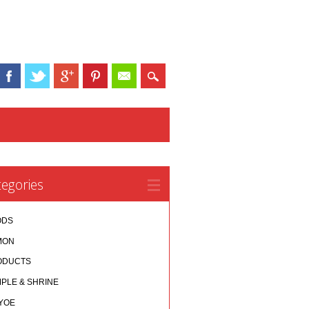
egories
ODS
MON
ODUCTS
PLE & SHRINE
YOE