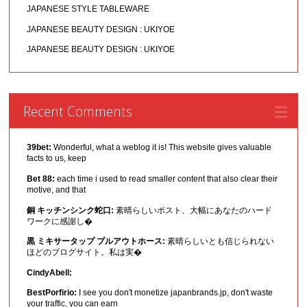
JAPANESE STYLE TABLEWARE
JAPANESE BEAUTY DESIGN : UKIYOE
JAPANESE BEAUTY DESIGN : UKIYOE
Recent Comments
39bet:
Wonderful, what a weblog it is! This website gives valuable
facts to us, keep
Bet 88:
each time i used to read smaller content that also clear their
motive, and that
銅 キッチンシンク蛇口:
素晴らしいポスト、大幅にあなたのハード
ワークに感謝し�
黒 ミキサータップ プルアウトホース:
素晴らしいとも信じられない
ほどのブログサイト。私は実�
CindyAbell:
BestPorfirio:
I see you don't monetize japanbrands.jp, don't waste
your traffic, you can earn