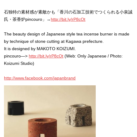
石独特の素材感が素敵かも「香川の石加工技術でつくられる小泉誠
氏・茶香炉pincouro」→
http://bit.ly/rP8cOt
The beauty design of Japanese style tea incense burner is made
by technique of stone cutting at Kagawa prefecture.
It is designed by MAKOTO KOIZUMI.
pincouro—>
http://bit.ly/rP8cOt
(Web: Only Japanese / Photo:
Koizumi Studio)
http://www.facebook.com/japanbrand