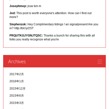
Josephmep:
jruw bm m
Jed:
This post is worth everyone's attention. How can I find out
more?
Stephenzok:
Hey Complimentary tidings ! an signalpresent Are you
in? http://bit.ly/2ST
PRQUTKGJYGNJTQSC:
Thanks a bunch for sharing this with all
folks you really recognize what you're
Archives
2017年2月
2016年1月
2015年12月
2015年6月
2015年3月