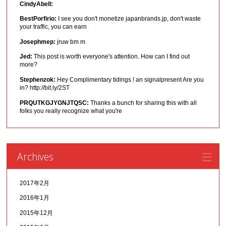
CindyAbell:
BestPorfirio:
I see you don't monetize japanbrands.jp, don't waste
your traffic, you can earn
Josephmep:
jruw bm m
Jed:
This post is worth everyone's attention. How can I find out
more?
Stephenzok:
Hey Complimentary tidings ! an signalpresent Are you
in? http://bit.ly/2ST
PRQUTKGJYGNJTQSC:
Thanks a bunch for sharing this with all
folks you really recognize what you're
Archives
2017年2月
2016年1月
2015年12月