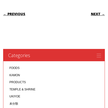
POST NAVIGATION
← PREVIOUS
NEXT →
Categories
FOODS
KAMON
PRODUCTS
TEMPLE & SHRINE
UKIYOE
未分類