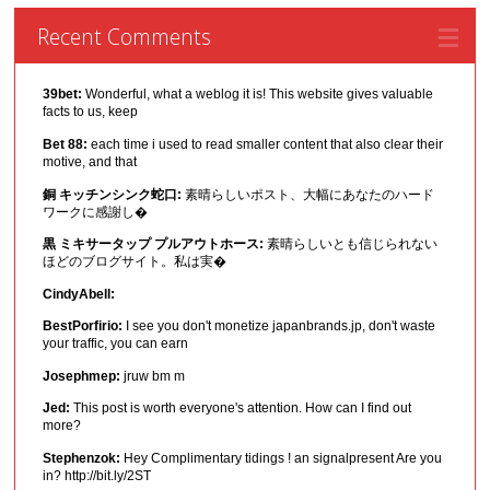
Recent Comments
39bet:
Wonderful, what a weblog it is! This website gives valuable
facts to us, keep
Bet 88:
each time i used to read smaller content that also clear their
motive, and that
銅 キッチンシンク蛇口:
素晴らしいポスト、大幅にあなたのハード
ワークに感謝し�
黒 ミキサータップ プルアウトホース:
素晴らしいとも信じられない
ほどのブログサイト。私は実�
CindyAbell:
BestPorfirio:
I see you don't monetize japanbrands.jp, don't waste
your traffic, you can earn
Josephmep:
jruw bm m
Jed:
This post is worth everyone's attention. How can I find out
more?
Stephenzok:
Hey Complimentary tidings ! an signalpresent Are you
in? http://bit.ly/2ST