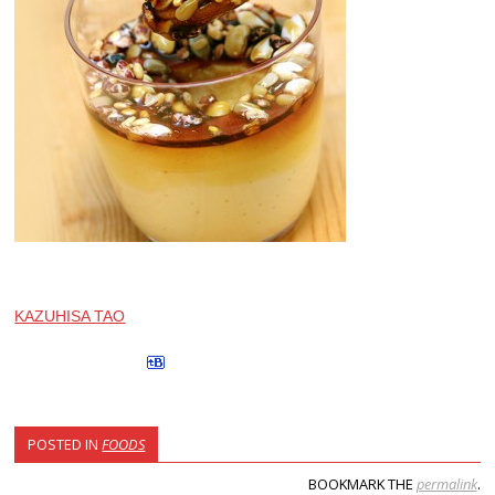
KAZUHISA TAO
POSTED IN
FOODS
BOOKMARK THE
permalink
.