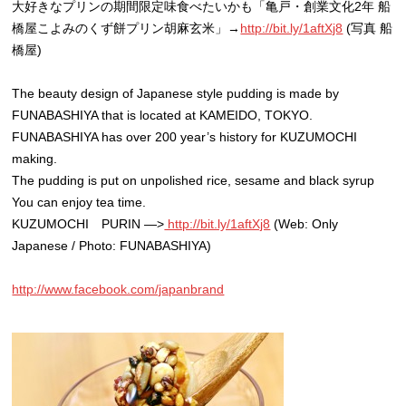
大好きなプリンの期間限定味食べたいかも「亀戸・創業文化2年 船
橋屋こよみのくず餅プリン胡麻玄米」→
http://bit.ly/1aftXj8
(写真 船
橋屋)
The beauty design of Japanese style pudding is made by
FUNABASHIYA that is located at KAMEIDO, TOKYO.
FUNABASHIYA has over 200 year’s history for KUZUMOCHI
making.
The pudding is put on unpolished rice, sesame and black syrup
You can enjoy tea time.
KUZUMOCHI PURIN —>
http://bit.ly/1aftXj8
(Web: Only
Japanese / Photo: FUNABASHIYA)
http://www.facebook.com/japanbrand