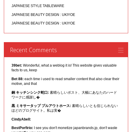
JAPANESE STYLE TABLEWARE
JAPANESE BEAUTY DESIGN : UKIYOE
JAPANESE BEAUTY DESIGN : UKIYOE
Recent Comments
39bet:
Wonderful, what a weblog it is! This website gives valuable
facts to us, keep
Bet 88:
each time i used to read smaller content that also clear their
motive, and that
銅 キッチンシンク蛇口:
素晴らしいポスト、大幅にあなたのハード
ワークに感謝し�
黒 ミキサータップ プルアウトホース:
素晴らしいとも信じられない
ほどのブログサイト。私は実�
CindyAbell:
BestPorfirio:
I see you don't monetize japanbrands.jp, don't waste