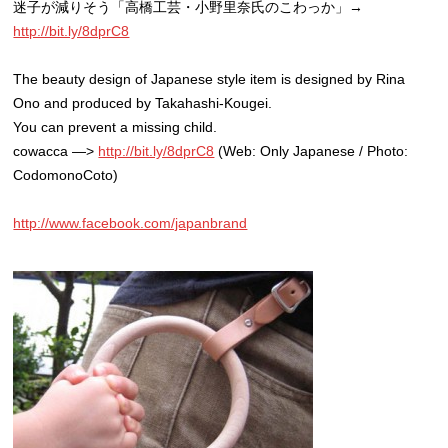
迷子が減りそう「高橋工芸・小野里奈氏のこわっか」→
http://bit.ly/8dprC8
The beauty design of Japanese style item is designed by Rina
Ono and produced by Takahashi-Kougei.
You can prevent a missing child.
cowacca —>
http://bit.ly/8dprC8
(Web: Only Japanese / Photo:
CodomonoCoto)
http://www.facebook.com/japanbrand