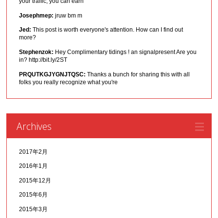
your traffic, you can earn
Josephmep:
jruw bm m
Jed:
This post is worth everyone's attention. How can I find out
more?
Stephenzok:
Hey Complimentary tidings ! an signalpresent Are you
in? http://bit.ly/2ST
PRQUTKGJYGNJTQSC:
Thanks a bunch for sharing this with all
folks you really recognize what you're
Archives
2017年2月
2016年1月
2015年12月
2015年6月
2015年3月