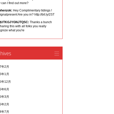
can I find out more?
phenzok:
Hey Complimentary tidings !
ignalpresent Are you in? http://bit.ly/2ST
QUTKGJYGNJTQSC:
Thanks a bunch
sharing this with all folks you really
ognize what you're
hives
17年2月
16年1月
15年12月
15年6月
15年3月
15年2月
14年7月