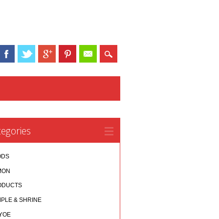
egories
ODS
MON
ODUCTS
PLE & SHRINE
YOE