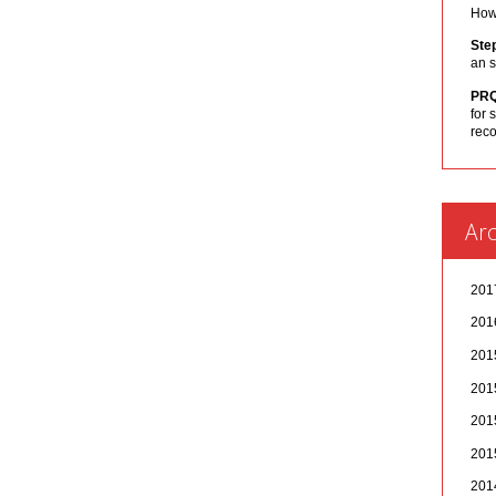
How 
Ste
an s
PR
for 
rec
Arc
20
20
20
20
20
20
20