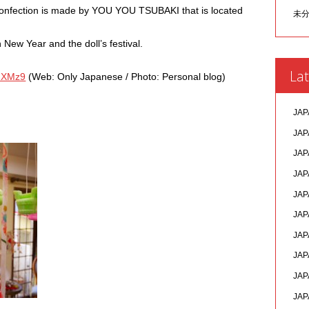
confection is made by YOU YOU TSUBAKI that is located
未
 New Year and the doll’s festival.
Lat
/NJXMz9
(Web: Only Japanese / Photo: Personal blog)
JAP
JAP
JAP
JAP
JAP
JAP
JAP
JAP
JAP
JAP