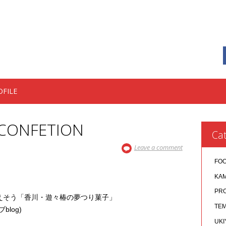
OFILE
 CONFETION
Cat
Leave a comment
FO
KA
PR
えそう「香川・遊々椿の夢つり菓子」
TEM
blog)
UKI