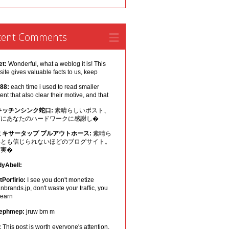
cent Comments
et:
Wonderful, what a weblog it is! This
ite gives valuable facts to us, keep
 88:
each time i used to read smaller
ent that also clear their motive, and that
キッチンシンク蛇口:
素晴らしいポスト、
幅にあなたのハードワークに感謝し�
ミキサータップ プルアウトホース:
素晴ら
いとも信じられないほどのブログサイト。
は実�
dyAbell:
Porfirio:
I see you don't monetize
nbrands.jp, don't waste your traffic, you
 earn
ephmep:
jruw bm m
:
This post is worth everyone's attention.