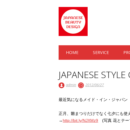
Main menu
Skip to content
HOME
SERVICE
PR
JAPANESE STYLE
admin
2012/06/27
最近気になるメイド・イン・ジャパン
正月、雛まつりだけでなく七夕にも使
→
http://bit.ly/NJXMz9
(写真 花とテーブ