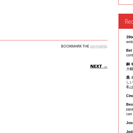
Re
39b
webs
BOOKMARK THE
permalink
.
Bet
cont
ON
銅 
NEXT →
大
黒 
し
私
Cin
Best
japa
can
Jos
Jed