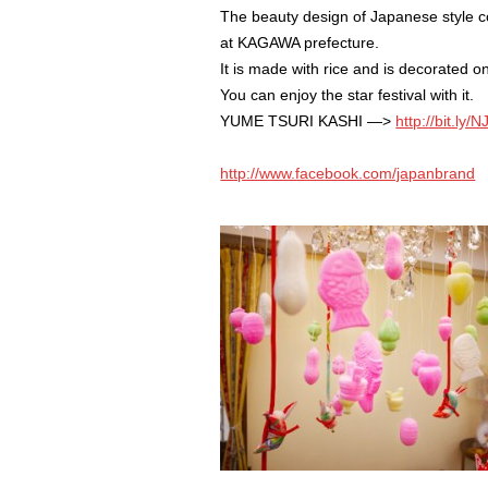
The beauty design of Japanese style 
at KAGAWA prefecture.
It is made with rice and is decorated on
You can enjoy the star festival with it.
YUME TSURI KASHI —>
http://bit.ly
http://www.facebook.com/japanbrand