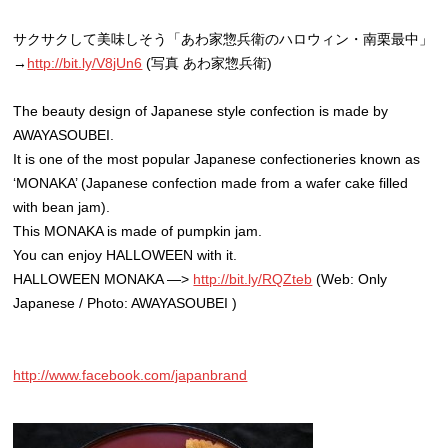
サクサクして美味しそう「あわ家惣兵衛のハロウィン・南栗最中」
→
http://bit.ly/V8jUn6
(写真 あわ家惣兵衛)
The beauty design of Japanese style confection is made by
AWAYASOUBEI.
It is one of the most popular Japanese confectioneries known as
‘MONAKA’ (Japanese confection made from a wafer cake filled
with bean jam).
This MONAKA is made of pumpkin jam.
You can enjoy HALLOWEEN with it.
HALLOWEEN MONAKA —>
http://bit.ly/RQZteb
(Web: Only
Japanese / Photo: AWAYASOUBEI )
http://www.facebook.com/japanbrand