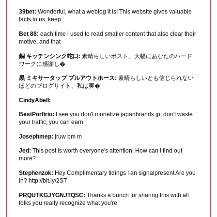
39bet:
Wonderful, what a weblog it is! This website gives valuable
facts to us, keep
Bet 88:
each time i used to read smaller content that also clear their
motive, and that
銅 キッチンシンク蛇口:
素晴らしいポスト、大幅にあなたのハード
ワークに感謝し�
黒 ミキサータップ プルアウトホース:
素晴らしいとも信じられない
ほどのブログサイト。私は実�
CindyAbell:
BestPorfirio:
I see you don't monetize japanbrands.jp, don't waste
your traffic, you can earn
Josephmep:
jruw bm m
Jed:
This post is worth everyone's attention. How can I find out
more?
Stephenzok:
Hey Complimentary tidings ! an signalpresent Are you
in? http://bit.ly/2ST
PRQUTKGJYGNJTQSC:
Thanks a bunch for sharing this with all
folks you really recognize what you're