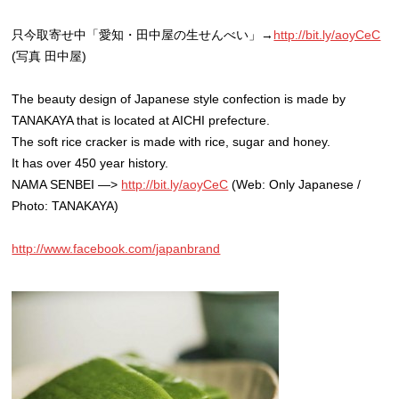
只今取寄せ中「愛知・田中屋の生せんべい」→
http://bit.ly/aoyCeC
(写真 田中屋)
The beauty design of Japanese style confection is made by
TANAKAYA that is located at AICHI prefecture.
The soft rice cracker is made with rice, sugar and honey.
It has over 450 year history.
NAMA SENBEI —>
http://bit.ly/aoyCeC
(Web: Only Japanese /
Photo: TANAKAYA)
http://www.facebook.com/japanbrand