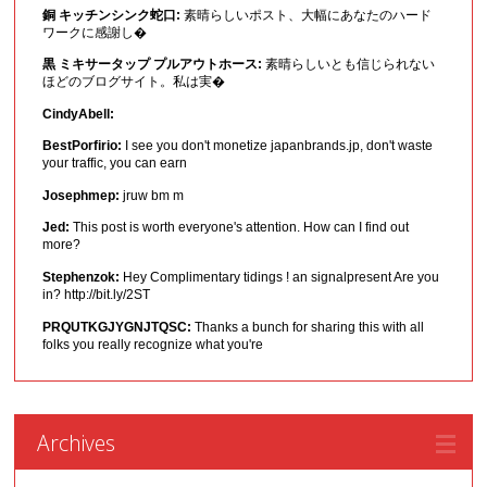
銅 キッチンシンク蛇口:
素晴らしいポスト、大幅にあなたのハード
ワークに感謝し�
黒 ミキサータップ プルアウトホース:
素晴らしいとも信じられない
ほどのブログサイト。私は実�
CindyAbell:
BestPorfirio:
I see you don't monetize japanbrands.jp, don't waste
your traffic, you can earn
Josephmep:
jruw bm m
Jed:
This post is worth everyone's attention. How can I find out
more?
Stephenzok:
Hey Complimentary tidings ! an signalpresent Are you
in? http://bit.ly/2ST
PRQUTKGJYGNJTQSC:
Thanks a bunch for sharing this with all
folks you really recognize what you're
Archives