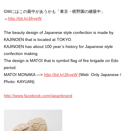
GWにはこの最中があうかも「東京・梶野園の纏最中」
→
http://bit.ly/JihyeW
The beauty design of Japanese style confection is made by
KAJINOEN that is located at TOKYO.
KAJINOEN has about 100 year’s history for Japanese style
confection making.
The design is MATOI that is symbol flag of fire brigade on Edo
period.
MATOI MONAKA —>
http://bit.ly/JihyeW
(Web: Only Japanese /
Photo: KAYUAN)
http://www.facebook.com/japanbrand