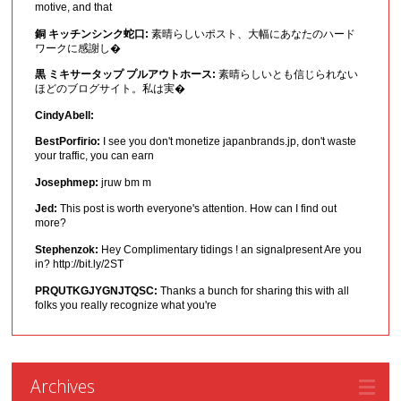
motive, and that
銅 キッチンシンク蛇口:
素晴らしいポスト、大幅にあなたのハード
ワークに感謝し�
黒 ミキサータップ プルアウトホース:
素晴らしいとも信じられない
ほどのブログサイト。私は実�
CindyAbell:
BestPorfirio:
I see you don't monetize japanbrands.jp, don't waste
your traffic, you can earn
Josephmep:
jruw bm m
Jed:
This post is worth everyone's attention. How can I find out
more?
Stephenzok:
Hey Complimentary tidings ! an signalpresent Are you
in? http://bit.ly/2ST
PRQUTKGJYGNJTQSC:
Thanks a bunch for sharing this with all
folks you really recognize what you're
Archives