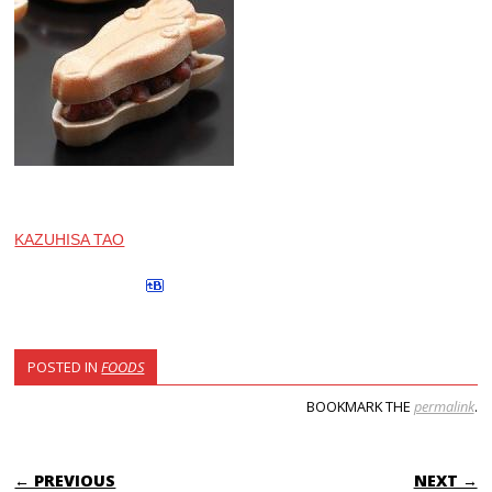
KAZUHISA TAO
POSTED IN
FOODS
BOOKMARK THE
permalink
.
POST NAVIGATION
← PREVIOUS
NEXT →