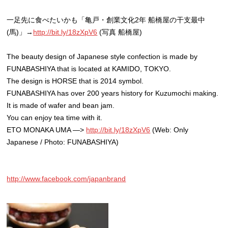
一足先に食べたいかも「亀戸・創業文化2年 船橋屋の干支最中
(馬)」→
http://bit.ly/18zXpV6
(写真 船橋屋)
The beauty design of Japanese style confection is made by
FUNABASHIYA that is located at KAMIDO, TOKYO.
The design is HORSE that is 2014 symbol.
FUNABASHIYA has over 200 years history for Kuzumochi making.
It is made of wafer and bean jam.
You can enjoy tea time with it.
ETO MONAKA UMA —>
http://bit.ly/18zXpV6
(Web: Only
Japanese / Photo: FUNABASHIYA)
http://www.facebook.com/japanbrand