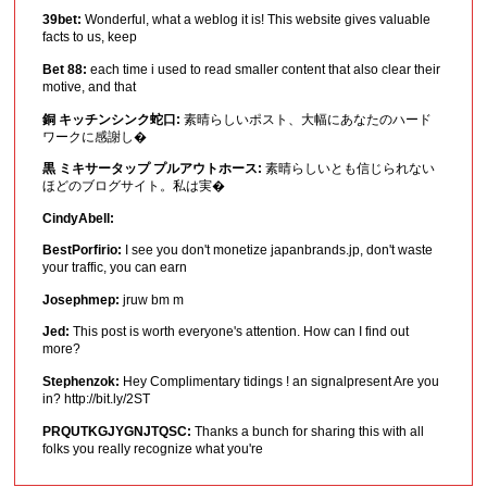
39bet:
Wonderful, what a weblog it is! This website gives valuable
facts to us, keep
Bet 88:
each time i used to read smaller content that also clear their
motive, and that
銅 キッチンシンク蛇口:
素晴らしいポスト、大幅にあなたのハード
ワークに感謝し�
黒 ミキサータップ プルアウトホース:
素晴らしいとも信じられない
ほどのブログサイト。私は実�
CindyAbell:
BestPorfirio:
I see you don't monetize japanbrands.jp, don't waste
your traffic, you can earn
Josephmep:
jruw bm m
Jed:
This post is worth everyone's attention. How can I find out
more?
Stephenzok:
Hey Complimentary tidings ! an signalpresent Are you
in? http://bit.ly/2ST
PRQUTKGJYGNJTQSC:
Thanks a bunch for sharing this with all
folks you really recognize what you're