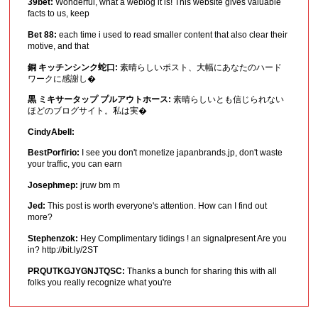
39bet:
Wonderful, what a weblog it is! This website gives valuable
facts to us, keep
Bet 88:
each time i used to read smaller content that also clear their
motive, and that
銅 キッチンシンク蛇口:
素晴らしいポスト、大幅にあなたのハード
ワークに感謝し�
黒 ミキサータップ プルアウトホース:
素晴らしいとも信じられない
ほどのブログサイト。私は実�
CindyAbell:
BestPorfirio:
I see you don't monetize japanbrands.jp, don't waste
your traffic, you can earn
Josephmep:
jruw bm m
Jed:
This post is worth everyone's attention. How can I find out
more?
Stephenzok:
Hey Complimentary tidings ! an signalpresent Are you
in? http://bit.ly/2ST
PRQUTKGJYGNJTQSC:
Thanks a bunch for sharing this with all
folks you really recognize what you're