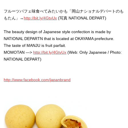
フルーツパフェ味食べてみたいかも「岡山ナショナルデパートのも
もたん」→
http://bit.ly/4GtvUx
(写真 NATIONAL DEPART)
The beauty design of Japanese style confection is made by
NATIONAL DEPARTN that is located at OKAYAMA prefecture.
The taste of MANJU is fruit parfait.
MOMOTAN —>
http://bit.ly/4GtvUx
(Web: Only Japanese / Photo:
NATIONAL DEPART)
http://www.facebook.com/japanbrand