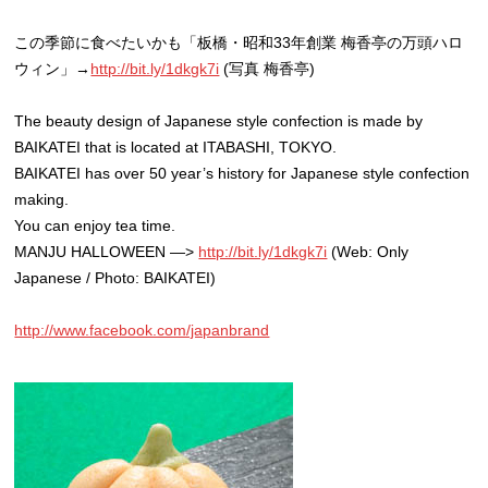
この季節に食べたいかも「板橋・昭和33年創業 梅香亭の万頭ハロ
ウィン」→
http://bit.ly/1dkgk7i
(写真 梅香亭)
The beauty design of Japanese style confection is made by
BAIKATEI that is located at ITABASHI, TOKYO.
BAIKATEI has over 50 year’s history for Japanese style confection
making.
You can enjoy tea time.
MANJU HALLOWEEN —>
http://bit.ly/1dkgk7i
(Web: Only
Japanese / Photo: BAIKATEI)
http://www.facebook.com/japanbrand