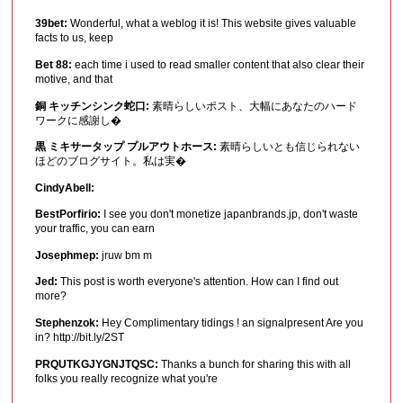
39bet:
Wonderful, what a weblog it is! This website gives valuable
facts to us, keep
Bet 88:
each time i used to read smaller content that also clear their
motive, and that
銅 キッチンシンク蛇口:
素晴らしいポスト、大幅にあなたのハード
ワークに感謝し�
黒 ミキサータップ プルアウトホース:
素晴らしいとも信じられない
ほどのブログサイト。私は実�
CindyAbell:
BestPorfirio:
I see you don't monetize japanbrands.jp, don't waste
your traffic, you can earn
Josephmep:
jruw bm m
Jed:
This post is worth everyone's attention. How can I find out
more?
Stephenzok:
Hey Complimentary tidings ! an signalpresent Are you
in? http://bit.ly/2ST
PRQUTKGJYGNJTQSC:
Thanks a bunch for sharing this with all
folks you really recognize what you're