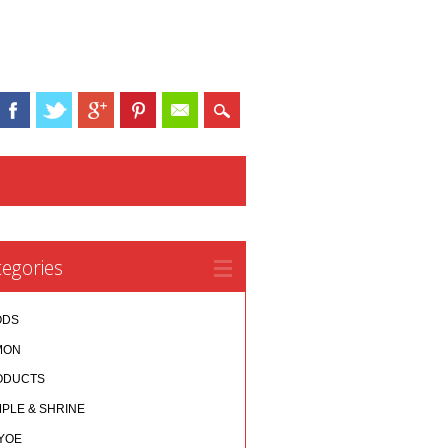
egories
ODS
MON
ODUCTS
PLE & SHRINE
YOE