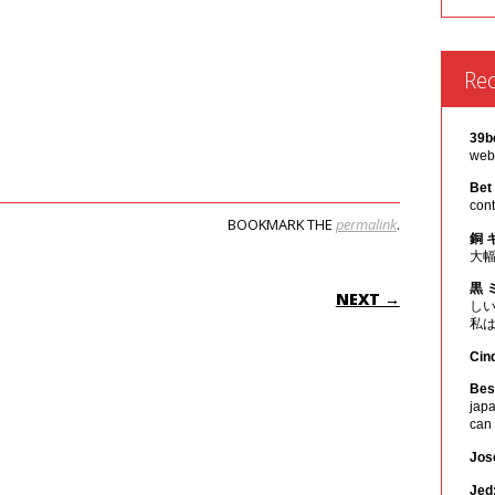
Re
39b
webs
Bet
cont
BOOKMARK THE
permalink
.
銅 
大
ON
黒 
NEXT →
し
私
Cin
Best
japa
can
Jos
Jed