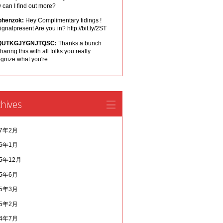
can I find out more?
phenzok:
Hey Complimentary tidings !
ignalpresent Are you in? http://bit.ly/2ST
QUTKGJYGNJTQSC:
Thanks a bunch
sharing this with all folks you really
ognize what you're
hives
17年2月
16年1月
15年12月
15年6月
15年3月
15年2月
14年7月