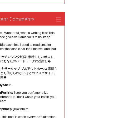
cent Comments
et:
Wonderful, what a weblog it is! This
ite gives valuable facts to us, keep
 88:
each time i used to read smaller
ent that also clear their motive, and that
キッチンシンク蛇口:
素晴らしいポスト、
幅にあなたのハードワークに感謝し�
ミキサータップ プルアウトホース:
素晴ら
いとも信じられないほどのブログサイト。
は実�
dyAbell:
Porfirio:
I see you don't monetize
nbrands.jp, don't waste your traffic, you
 earn
ephmep:
jruw bm m
:
This post is worth everyone's attention.