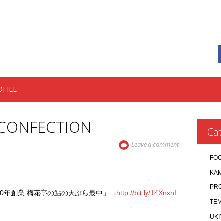
OFILE
 CONFECTION
Cat
Leave a comment
FO
KA
PR
0年創業 梅花亭の鮎の天ぷら最中」→
http://bit.ly/14XnxnI
TEM
UKI