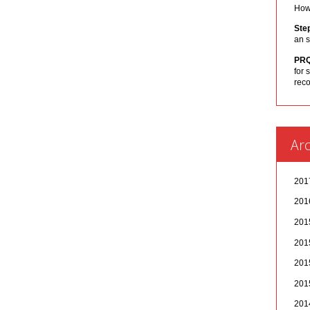
How 
Ste
an s
PR
for 
rec
Arc
20
20
20
20
20
20
20