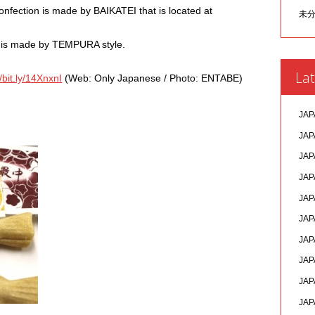
nfection is made by BAIKATEI that is located at
未
 is made by TEMPURA style.
Lat
//bit.ly/14XnxnI
(Web: Only Japanese / Photo: ENTABE)
JAP
JAP
JAP
JAP
JAP
JAP
JAP
JAP
JAP
JAP