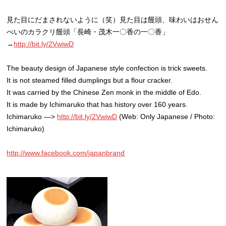
見た目にだまされないように（笑）見た目は饅頭、味わいはおせん
べいのカラクリ饅頭「長崎・茂木一〇香の一〇香」
→
http://bit.ly/2VwiwD
The beauty design of Japanese style confection is trick sweets.
It is not steamed filled dumplings but a flour cracker.
It was carried by the Chinese Zen monk in the middle of Edo.
It is made by Ichimaruko that has history over 160 years.
Ichimaruko —>
http://bit.ly/2VwiwD
(Web: Only Japanese / Photo:
Ichimaruko)
http://www.facebook.com/japanbrand