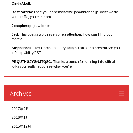
CindyAbell:
BestPorfirio:
I see you don't monetize japanbrands.jp, don't waste
your traffic, you can earn
Josephmep:
jruw bm m
Jed:
This post is worth everyone's attention. How can I find out
more?
Stephenzok:
Hey Complimentary tidings ! an signalpresent Are you
in? http://bit.ly/2ST
PRQUTKGJYGNJTQSC:
Thanks a bunch for sharing this with all
folks you really recognize what you're
Archives
2017年2月
2016年1月
2015年12月