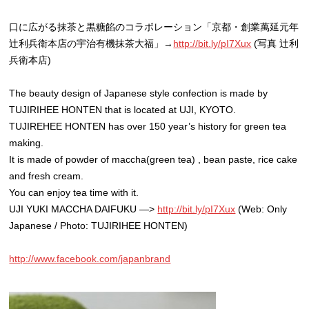
口に広がる抹茶と黒糖餡のコラボレーション「京都・創業萬延元年
辻利兵衛本店の宇治有機抹茶大福」→
http://bit.ly/pI7Xux
(写真 辻利
兵衛本店)
The beauty design of Japanese style confection is made by
TUJIRIHEE HONTEN that is located at UJI, KYOTO.
TUJIREHEE HONTEN has over 150 year’s history for green tea
making.
It is made of powder of maccha(green tea) , bean paste, rice cake
and fresh cream.
You can enjoy tea time with it.
UJI YUKI MACCHA DAIFUKU —>
http://bit.ly/pI7Xux
(Web: Only
Japanese / Photo: TUJIRIHEE HONTEN)
http://www.facebook.com/japanbrand