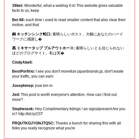
39bet:
Wonderful, what a weblog it is! This website gives valuable
facts to us, keep
Bet 88:
each time i used to read smaller content that also clear their
motive, and that
銅 キッチンシンク蛇口:
素晴らしいポスト、大幅にあなたのハード
ワークに感謝し�
黒 ミキサータップ プルアウトホース:
素晴らしいとも信じられない
ほどのブログサイト。私は実�
CindyAbell:
BestPorfirio:
I see you don't monetize japanbrands.jp, don't waste
your traffic, you can earn
Josephmep:
jruw bm m
Jed:
This post is worth everyone's attention. How can I find out
more?
Stephenzok:
Hey Complimentary tidings ! an signalpresent Are you
in? http://bit.ly/2ST
PRQUTKGJYGNJTQSC:
Thanks a bunch for sharing this with all
folks you really recognize what you're