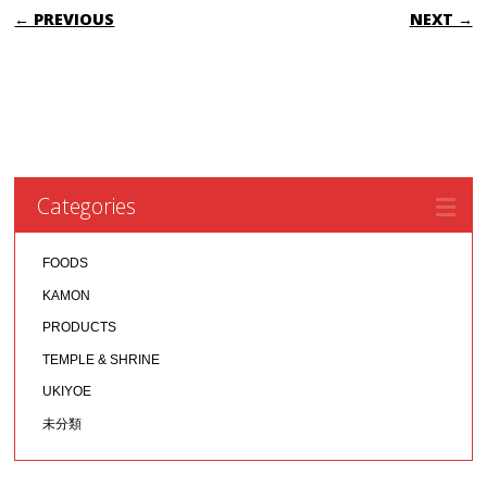
POST NAVIGATION
← PREVIOUS
NEXT →
Categories
FOODS
KAMON
PRODUCTS
TEMPLE & SHRINE
UKIYOE
未分類