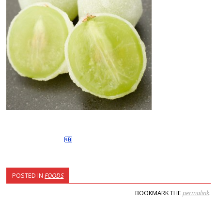
POSTED IN
FOODS
BOOKMARK THE
permalink
.