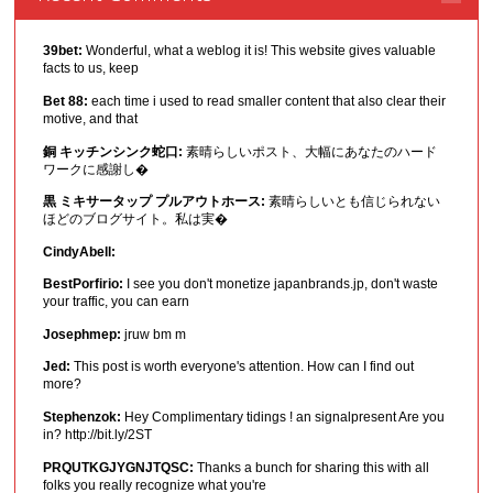
39bet:
Wonderful, what a weblog it is! This website gives valuable
facts to us, keep
Bet 88:
each time i used to read smaller content that also clear their
motive, and that
銅 キッチンシンク蛇口:
素晴らしいポスト、大幅にあなたのハード
ワークに感謝し�
黒 ミキサータップ プルアウトホース:
素晴らしいとも信じられない
ほどのブログサイト。私は実�
CindyAbell:
BestPorfirio:
I see you don't monetize japanbrands.jp, don't waste
your traffic, you can earn
Josephmep:
jruw bm m
Jed:
This post is worth everyone's attention. How can I find out
more?
Stephenzok:
Hey Complimentary tidings ! an signalpresent Are you
in? http://bit.ly/2ST
PRQUTKGJYGNJTQSC:
Thanks a bunch for sharing this with all
folks you really recognize what you're