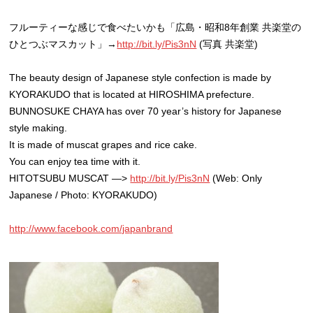
フルーティーな感じで食べたいかも「広島・昭和8年創業 共楽堂の
ひとつぶマスカット」→
http://bit.ly/Pis3nN
(写真 共楽堂)
The beauty design of Japanese style confection is made by
KYORAKUDO that is located at HIROSHIMA prefecture.
BUNNOSUKE CHAYA has over 70 year’s history for Japanese
style making.
It is made of muscat grapes and rice cake.
You can enjoy tea time with it.
HITOTSUBU MUSCAT —>
http://bit.ly/Pis3nN
(Web: Only
Japanese / Photo: KYORAKUDO)
http://www.facebook.com/japanbrand