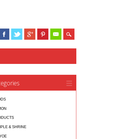
egories
ODS
MON
ODUCTS
PLE & SHRINE
YOE