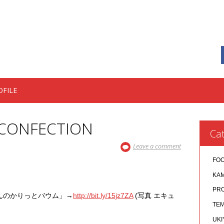
OFILE
 CONFECTION
Cat
Leave a comment
FO
KA
PR
んのかりっとバウム」→
http://bit.ly/15jz7ZA
(写真 エキュ
TEM
UKI