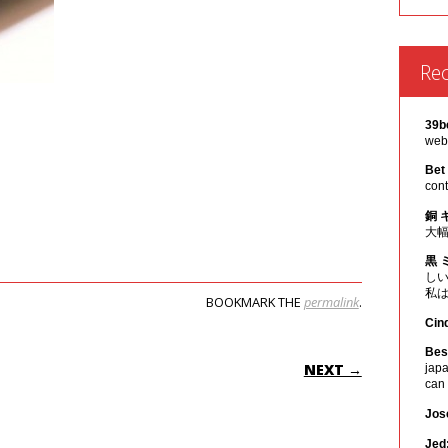
Re
39b
webs
Bet
cont
銅 
大
黒 
し
私
BOOKMARK THE
permalink
.
Cin
ON
Best
NEXT →
japa
can
Jos
Jed