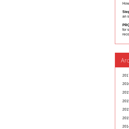
How 
Ste
an s
PR
for 
rec
Arc
20
20
20
20
20
20
20