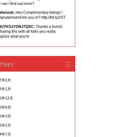
can I find out more?
phenzok:
Hey Complimentary tidings !
ignalpresent Are you in? http://bit.ly/2ST
QUTKGJYGNJTQSC:
Thanks a bunch
sharing this with all folks you really
ognize what you're
hives
17年2月
16年1月
15年12月
15年6月
15年3月
15年2月
14年7月