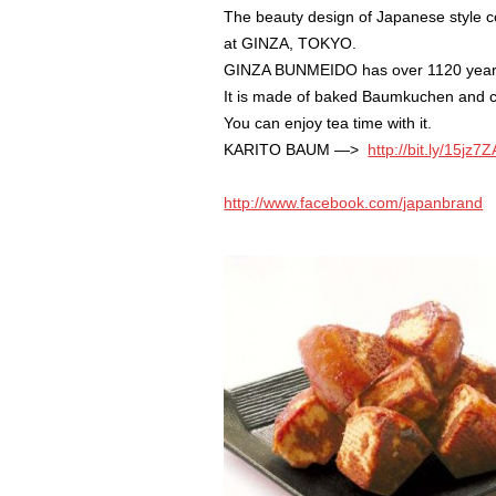
The beauty design of Japanese style 
at GINZA, TOKYO.
GINZA BUNMEIDO has over 1120 years h
It is made of baked Baumkuchen and 
You can enjoy tea time with it.
KARITO BAUM —>
http://bit.ly/15jz7Z
http://www.facebook.com/japanbrand