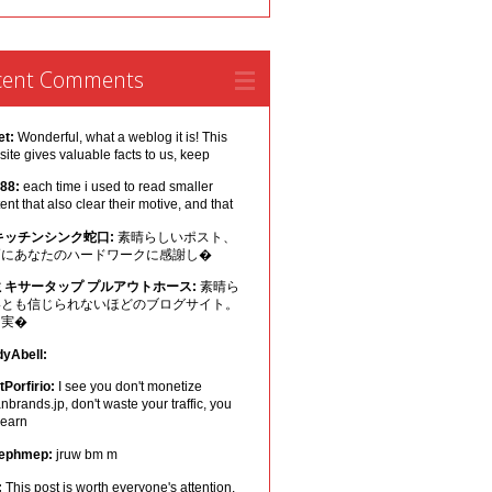
cent Comments
et:
Wonderful, what a weblog it is! This
ite gives valuable facts to us, keep
 88:
each time i used to read smaller
ent that also clear their motive, and that
キッチンシンク蛇口:
素晴らしいポスト、
幅にあなたのハードワークに感謝し�
ミキサータップ プルアウトホース:
素晴ら
いとも信じられないほどのブログサイト。
は実�
dyAbell:
Porfirio:
I see you don't monetize
nbrands.jp, don't waste your traffic, you
 earn
ephmep:
jruw bm m
:
This post is worth everyone's attention.