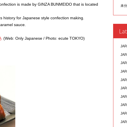
confection is made by GINZA BUNMEIDO that is located
未
istory for Japanese style confection making.
caramel sauce.
Lat
A
(Web: Only Japanese / Photo: ecute TOKYO)
JAP
JAP
JAP
JAP
JAP
JAP
JAP
JAP
JAP
JAP