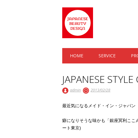
Main menu
Skip to content
HOME
SERVICE
PR
JAPANESE STYLE
admin
2013/02/28
最近気になるメイド・イン・ジャパン
癖になりそうな味かも「銀座冥利ここ
ート東京)