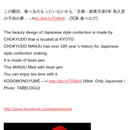
この饅頭。食べるのもったいないかも「京都・創業天保2年 長久堂
の子供の夢」→h
ttp://bit.ly/T09lnK
(写真 食べログ)
The beauty design of Japanese style confection is made by
CHOKYUDO that is located at KYOTO.
CHOKYUDO MANJU has over 180 year’s history for Japanese
style confection making.
It is made of bean jam.
This MANJU filled with bean jam.
You can enjoy tea time with it.
KODOMONOYUME —>
http://bit.ly/T09lnK
(Web: Only Japanese /
Photo: TABELOGU)
http://www.facebook.com/japanbrand