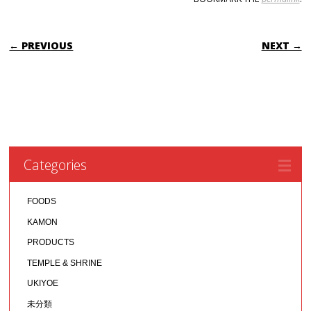
POST NAVIGATION
← PREVIOUS
NEXT →
Categories
FOODS
KAMON
PRODUCTS
TEMPLE & SHRINE
UKIYOE
未分類