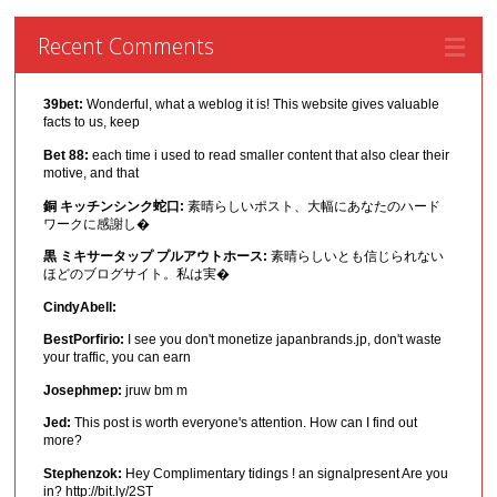
Recent Comments
39bet:
Wonderful, what a weblog it is! This website gives valuable
facts to us, keep
Bet 88:
each time i used to read smaller content that also clear their
motive, and that
銅 キッチンシンク蛇口:
素晴らしいポスト、大幅にあなたのハード
ワークに感謝し�
黒 ミキサータップ プルアウトホース:
素晴らしいとも信じられない
ほどのブログサイト。私は実�
CindyAbell:
BestPorfirio:
I see you don't monetize japanbrands.jp, don't waste
your traffic, you can earn
Josephmep:
jruw bm m
Jed:
This post is worth everyone's attention. How can I find out
more?
Stephenzok:
Hey Complimentary tidings ! an signalpresent Are you
in? http://bit.ly/2ST