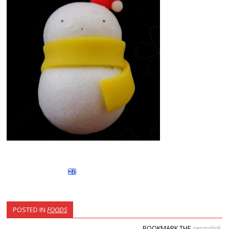
POSTED IN
FOODS
BOOKMARK THE
permalink
.