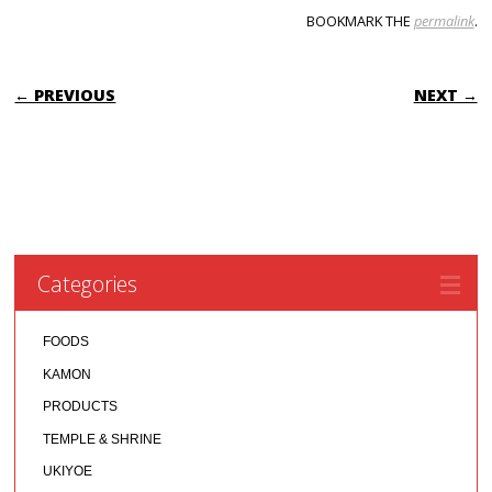
BOOKMARK THE
permalink
.
POST NAVIGATION
← PREVIOUS
NEXT →
Categories
FOODS
KAMON
PRODUCTS
TEMPLE & SHRINE
UKIYOE