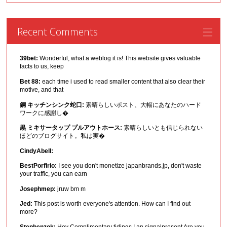
Recent Comments
39bet:
Wonderful, what a weblog it is! This website gives valuable
facts to us, keep
Bet 88:
each time i used to read smaller content that also clear their
motive, and that
銅 キッチンシンク蛇口:
素晴らしいポスト、大幅にあなたのハード
ワークに感謝し�
黒 ミキサータップ プルアウトホース:
素晴らしいとも信じられない
ほどのブログサイト。私は実�
CindyAbell:
BestPorfirio:
I see you don't monetize japanbrands.jp, don't waste
your traffic, you can earn
Josephmep:
jruw bm m
Jed:
This post is worth everyone's attention. How can I find out
more?