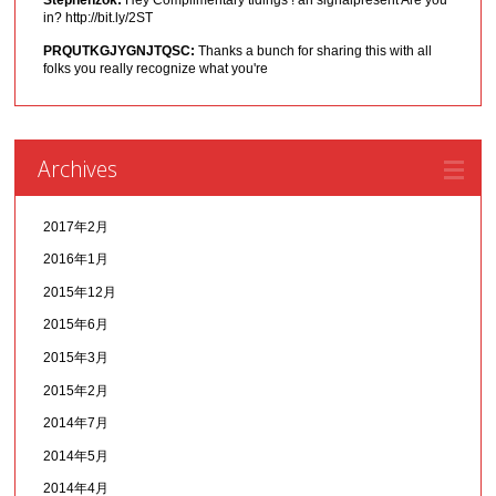
Stephenzok:
Hey Complimentary tidings ! an signalpresent Are you
in? http://bit.ly/2ST
PRQUTKGJYGNJTQSC:
Thanks a bunch for sharing this with all
folks you really recognize what you're
Archives
2017年2月
2016年1月
2015年12月
2015年6月
2015年3月
2015年2月
2014年7月
2014年5月
2014年4月