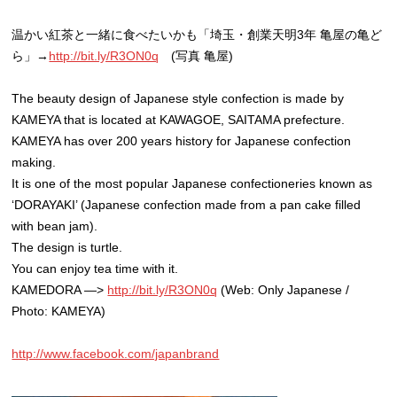
温かい紅茶と一緒に食べたいかも「埼玉・創業天明3年 亀屋の亀ど
ら」→
http://bit.ly/R3ON0q
(写真 亀屋)
The beauty design of Japanese style confection is made by
KAMEYA that is located at KAWAGOE, SAITAMA prefecture.
KAMEYA has over 200 years history for Japanese confection
making.
It is one of the most popular Japanese confectioneries known as
‘DORAYAKI’ (Japanese confection made from a pan cake filled
with bean jam).
The design is turtle.
You can enjoy tea time with it.
KAMEDORA —>
http://bit.ly/R3ON0q
(Web: Only Japanese /
Photo: KAMEYA)
http://www.facebook.com/japanbrand