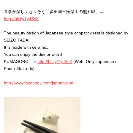
食事が楽しくなりそう「多田誠三氏楽土の熊五郎」→
http://bit.ly/7ydScX
The beauty design of Japanese style chopstick rest is designed by
SEIZO TADA.
It is made with ceramic.
You can enjoy the dinner with it.
KUMAGORO —>
http://bit.ly/7ydScX
(Web: Only Japanese /
Photo: Raku-do)
http://www.facebook.com/japanbrand