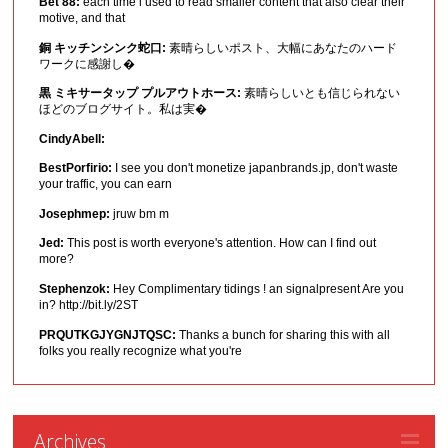
Bet 88:
each time i used to read smaller content that also clear their
motive, and that
銅 キッチンシンク蛇口:
素晴らしいポスト、大幅にあなたのハード
ワークに感謝し�
黒 ミキサータップ プルアウトホース:
素晴らしいとも信じられない
ほどのブログサイト。私は実�
CindyAbell:
BestPorfirio:
I see you don't monetize japanbrands.jp, don't waste
your traffic, you can earn
Josephmep:
jruw bm m
Jed:
This post is worth everyone's attention. How can I find out
more?
Stephenzok:
Hey Complimentary tidings ! an signalpresent Are you
in? http://bit.ly/2ST
PRQUTKGJYGNJTQSC:
Thanks a bunch for sharing this with all
folks you really recognize what you're
Archives