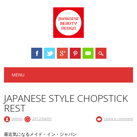
Main menu
Skip to content
MENU
JAPANESE STYLE CHOPSTICK
REST
admin
2012/04/05
Leave a comment
最近気になるメイド・イン・ジャパン