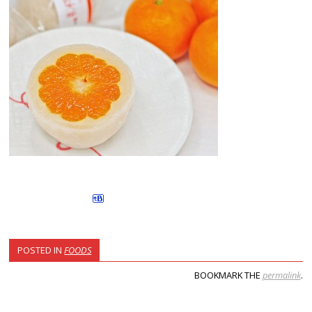
POSTED IN
FOODS
BOOKMARK THE
permalink
.