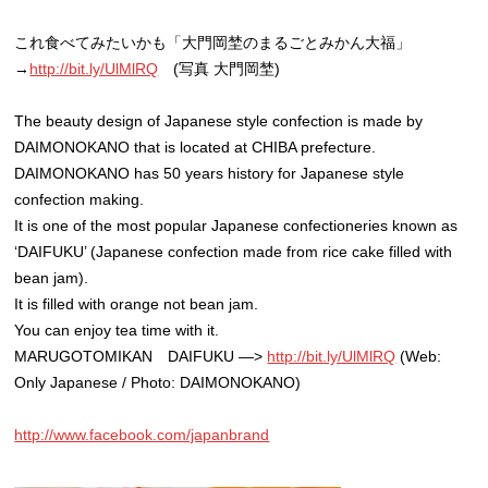
これ食べてみたいかも「大門岡埜のまるごとみかん大福」
→
http://bit.ly/UlMlRQ
(写真 大門岡埜)
The beauty design of Japanese style confection is made by
DAIMONOKANO that is located at CHIBA prefecture.
DAIMONOKANO has 50 years history for Japanese style
confection making.
It is one of the most popular Japanese confectioneries known as
‘DAIFUKU’ (Japanese confection made from rice cake filled with
bean jam).
It is filled with orange not bean jam.
You can enjoy tea time with it.
MARUGOTOMIKAN DAIFUKU —>
http://bit.ly/UlMlRQ
(Web:
Only Japanese / Photo: DAIMONOKANO)
http://www.facebook.com/japanbrand