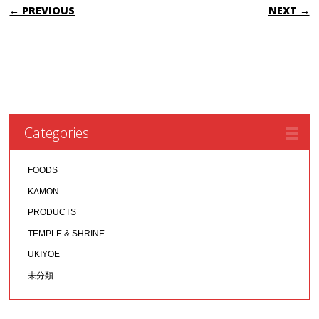
POST NAVIGATION
← PREVIOUS
NEXT →
Categories
FOODS
KAMON
PRODUCTS
TEMPLE & SHRINE
UKIYOE
未分類