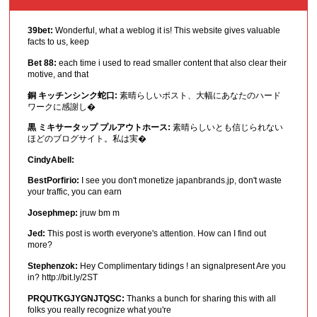
39bet:
Wonderful, what a weblog it is! This website gives valuable
facts to us, keep
Bet 88:
each time i used to read smaller content that also clear their
motive, and that
銅 キッチンシンク蛇口:
素晴らしいポスト、大幅にあなたのハード
ワークに感謝し�
黒 ミキサータップ プルアウトホース:
素晴らしいとも信じられない
ほどのブログサイト。私は実�
CindyAbell:
BestPorfirio:
I see you don't monetize japanbrands.jp, don't waste
your traffic, you can earn
Josephmep:
jruw bm m
Jed:
This post is worth everyone's attention. How can I find out
more?
Stephenzok:
Hey Complimentary tidings ! an signalpresent Are you
in? http://bit.ly/2ST
PRQUTKGJYGNJTQSC:
Thanks a bunch for sharing this with all
folks you really recognize what you're