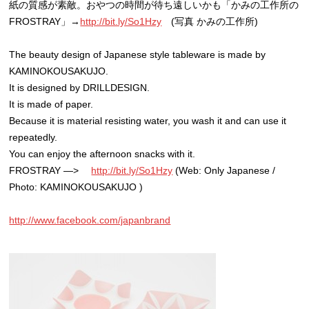
紙の質感が素敵。おやつの時間が待ち遠しいかも「かみの工作所の
FROSTRAY」→
http://bit.ly/So1Hzy
(写真 かみの工作所)
The beauty design of Japanese style tableware is made by
KAMINOKOUSAKUJO.
It is designed by DRILLDESIGN.
It is made of paper.
Because it is material resisting water, you wash it and can use it
repeatedly.
You can enjoy the afternoon snacks with it.
FROSTRAY —>
http://bit.ly/So1Hzy
(Web: Only Japanese /
Photo: KAMINOKOUSAKUJO )
http://www.facebook.com/japanbrand