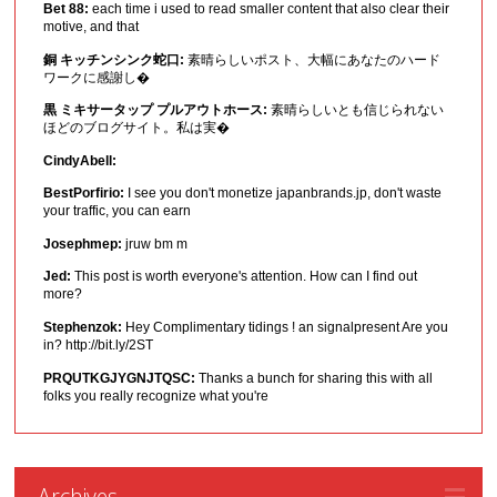
Bet 88:
each time i used to read smaller content that also clear their
motive, and that
銅 キッチンシンク蛇口:
素晴らしいポスト、大幅にあなたのハード
ワークに感謝し�
黒 ミキサータップ プルアウトホース:
素晴らしいとも信じられない
ほどのブログサイト。私は実�
CindyAbell:
BestPorfirio:
I see you don't monetize japanbrands.jp, don't waste
your traffic, you can earn
Josephmep:
jruw bm m
Jed:
This post is worth everyone's attention. How can I find out
more?
Stephenzok:
Hey Complimentary tidings ! an signalpresent Are you
in? http://bit.ly/2ST
PRQUTKGJYGNJTQSC:
Thanks a bunch for sharing this with all
folks you really recognize what you're
Archives