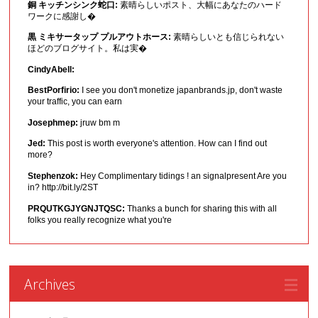
銅 キッチンシンク蛇口:
素晴らしいポスト、大幅にあなたのハード
ワークに感謝し�
黒 ミキサータップ プルアウトホース:
素晴らしいとも信じられない
ほどのブログサイト。私は実�
CindyAbell:
BestPorfirio:
I see you don't monetize japanbrands.jp, don't waste
your traffic, you can earn
Josephmep:
jruw bm m
Jed:
This post is worth everyone's attention. How can I find out
more?
Stephenzok:
Hey Complimentary tidings ! an signalpresent Are you
in? http://bit.ly/2ST
PRQUTKGJYGNJTQSC:
Thanks a bunch for sharing this with all
folks you really recognize what you're
Archives