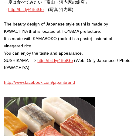
一度は食べてみたい「富山・河内家の鮨窯」
→
http://bit.ly/4BetGo
(写真 河内屋)
The beauty design of Japanese style sushi is made by
KAWACHIYA that is located at TOYAMA prefecture.
It is made with KAMABOKO (boiled fish paste) instead of
vinegared rice
You can enjoy the taste and appearance.
SUSHIKAMA —>
http://bit.ly/4BetGo
(Web: Only Japanese / Photo:
KAWACHIYA)
http://www.facebook.com/japanbrand