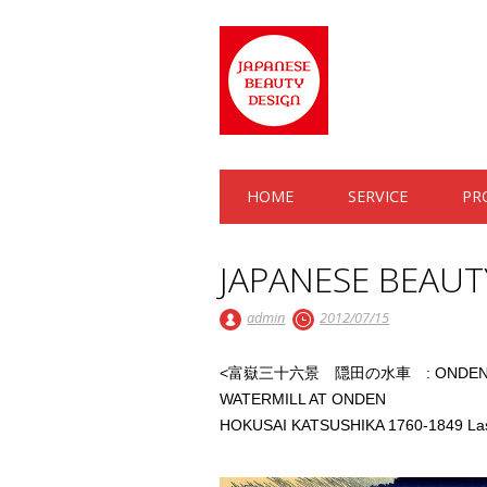
Main menu
Skip to content
HOME
SERVICE
PR
JAPANESE BEAUT
admin
2012/07/15
<富嶽三十六景 隠田の水車 : ONDEN N
WATERMILL AT ONDEN
HOKUSAI KATSUSHIKA 1760-1849 Last