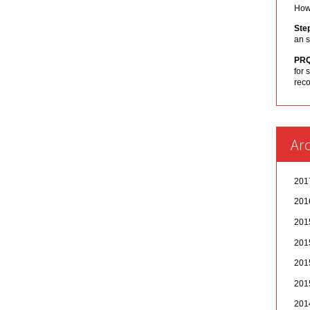
How 
Ste
an s
PR
for 
rec
Arc
20
20
20
20
20
20
20