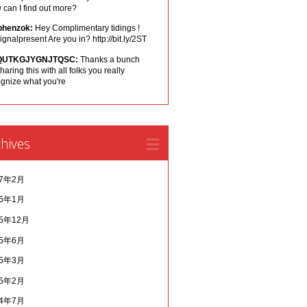
can I find out more?
phenzok:
Hey Complimentary tidings !
ignalpresent Are you in? http://bit.ly/2ST
QUTKGJYGNJTQSC:
Thanks a bunch
sharing this with all folks you really
ognize what you're
hives
17年2月
16年1月
15年12月
15年6月
15年3月
15年2月
14年7月