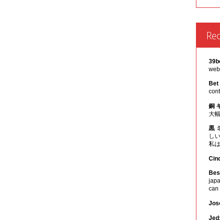
Re
39b
webs
Bet
cont
銅 
大
黒 
し
私
Cin
Best
japa
can
Jos
Jed