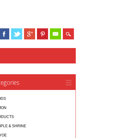
egories
ODS
MON
ODUCTS
PLE & SHRINE
YOE