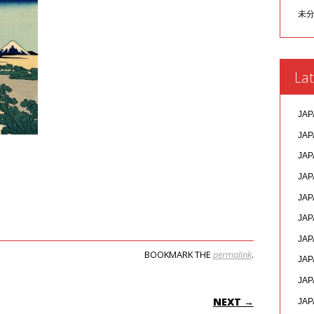
未
Lat
JAP
JAP
JAP
JAP
JAP
JAP
JAP
BOOKMARK THE
permalink
.
JAP
JAP
ON
NEXT →
JAP