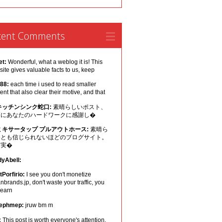
cent Comments
et:
Wonderful, what a weblog it is! This
ite gives valuable facts to us, keep
 88:
each time i used to read smaller
ent that also clear their motive, and that
キッチンシンク蛇口:
素晴らしいポスト、
幅にあなたのハードワークに感謝し�
ミキサータップ プルアウトホース:
素晴ら
いとも信じられないほどのブログサイト。
は実�
dyAbell:
Porfirio:
I see you don't monetize
nbrands.jp, don't waste your traffic, you
 earn
ephmep:
jruw bm m
:
This post is worth everyone's attention.