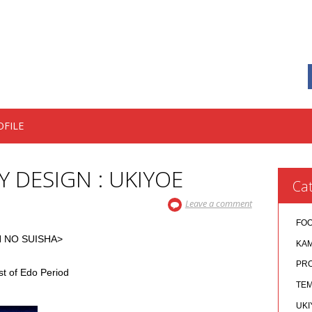
OFILE
Y DESIGN : UKIYOE
Cat
Leave a comment
FO
O SUISHA>
KA
PR
 of Edo Period
TEM
UKI