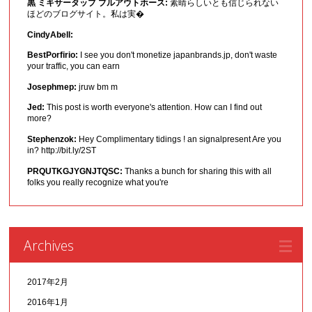
黒 ミキサータップ プルアウトホース:
素晴らしいとも信じられない
ほどのブログサイト。私は実�
CindyAbell:
BestPorfirio:
I see you don't monetize japanbrands.jp, don't waste
your traffic, you can earn
Josephmep:
jruw bm m
Jed:
This post is worth everyone's attention. How can I find out
more?
Stephenzok:
Hey Complimentary tidings ! an signalpresent Are you
in? http://bit.ly/2ST
PRQUTKGJYGNJTQSC:
Thanks a bunch for sharing this with all
folks you really recognize what you're
Archives
2017年2月
2016年1月