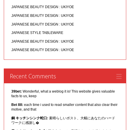
JAPANESE BEAUTY DESIGN : UKIYOE
JAPANESE BEAUTY DESIGN : UKIYOE
JAPANESE BEAUTY DESIGN : UKIYOE
JAPANESE STYLE TABLEWARE
JAPANESE BEAUTY DESIGN : UKIYOE
JAPANESE BEAUTY DESIGN : UKIYOE
Recent Comments
39bet:
Wonderful, what a weblog it is! This website gives valuable
facts to us, keep
Bet 88:
each time i used to read smaller content that also clear their
motive, and that
銅 キッチンシンク蛇口:
素晴らしいポスト、大幅にあなたのハード
ワークに感謝し�