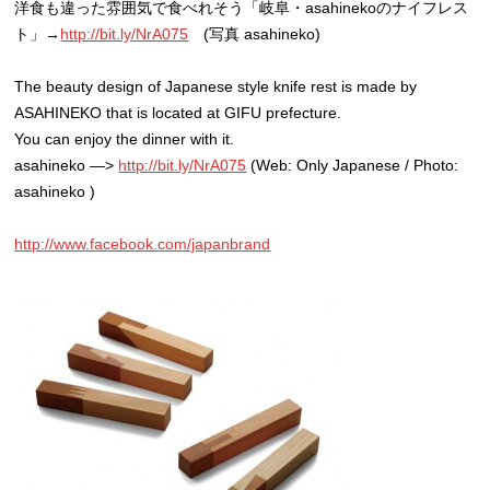
洋食も違った雰囲気で食べれそう「岐阜・asahinekoのナイフレス
ト」→
http://bit.ly/NrA075
(写真 asahineko)
The beauty design of Japanese style knife rest is made by
ASAHINEKO that is located at GIFU prefecture.
You can enjoy the dinner with it.
asahineko —>
http://bit.ly/NrA075
(Web: Only Japanese / Photo:
asahineko )
http://www.facebook.com/japanbrand