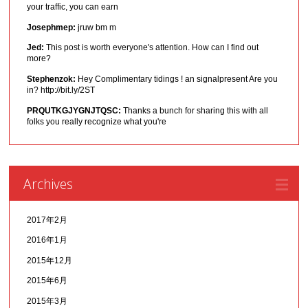
your traffic, you can earn
Josephmep:
jruw bm m
Jed:
This post is worth everyone's attention. How can I find out
more?
Stephenzok:
Hey Complimentary tidings ! an signalpresent Are you
in? http://bit.ly/2ST
PRQUTKGJYGNJTQSC:
Thanks a bunch for sharing this with all
folks you really recognize what you're
Archives
2017年2月
2016年1月
2015年12月
2015年6月
2015年3月