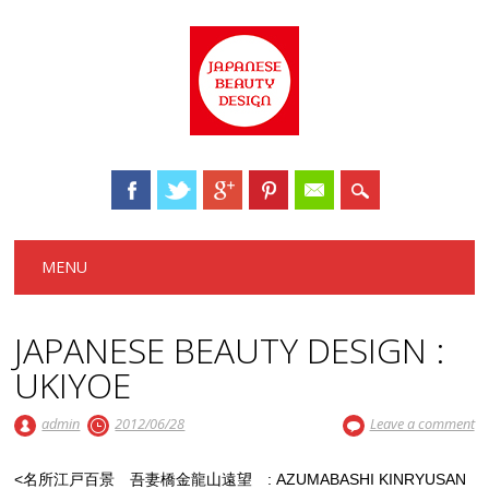
Main menu
Skip to content
MENU
JAPANESE BEAUTY DESIGN :
UKIYOE
admin
2012/06/28
Leave a comment
<名所江戸百景 吾妻橋金龍山遠望 : AZUMABASHI KINRYUSAN