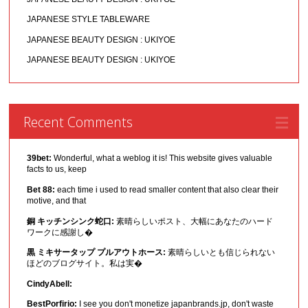
JAPANESE STYLE TABLEWARE
JAPANESE BEAUTY DESIGN : UKIYOE
JAPANESE BEAUTY DESIGN : UKIYOE
Recent Comments
39bet:
Wonderful, what a weblog it is! This website gives valuable
facts to us, keep
Bet 88:
each time i used to read smaller content that also clear their
motive, and that
銅 キッチンシンク蛇口:
素晴らしいポスト、大幅にあなたのハード
ワークに感謝し�
黒 ミキサータップ プルアウトホース:
素晴らしいとも信じられない
ほどのブログサイト。私は実�
CindyAbell:
BestPorfirio:
I see you don't monetize japanbrands.jp, don't waste