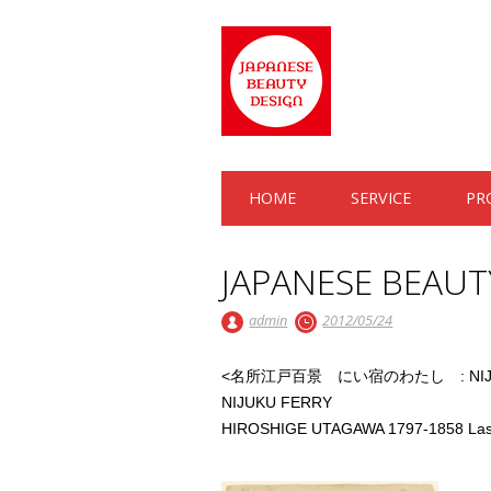
Main menu
Skip to content
HOME
SERVICE
PR
JAPANESE BEAUT
admin
2012/05/24
<名所江戸百景 にい宿のわたし : NIJUK
NIJUKU FERRY
HIROSHIGE UTAGAWA 1797-1858 Last 