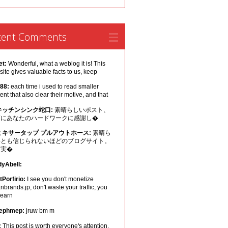
cent Comments
et:
Wonderful, what a weblog it is! This
ite gives valuable facts to us, keep
 88:
each time i used to read smaller
ent that also clear their motive, and that
キッチンシンク蛇口:
素晴らしいポスト、
幅にあなたのハードワークに感謝し�
ミキサータップ プルアウトホース:
素晴ら
いとも信じられないほどのブログサイト。
は実�
dyAbell:
Porfirio:
I see you don't monetize
nbrands.jp, don't waste your traffic, you
 earn
ephmep:
jruw bm m
:
This post is worth everyone's attention.