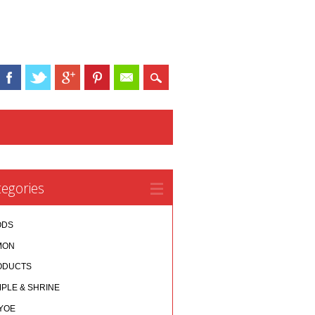
egories
ODS
MON
ODUCTS
PLE & SHRINE
YOE