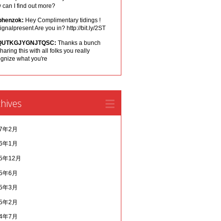
can I find out more?
phenzok:
Hey Complimentary tidings !
ignalpresent Are you in? http://bit.ly/2ST
QUTKGJYGNJTQSC:
Thanks a bunch
sharing this with all folks you really
ognize what you're
hives
17年2月
16年1月
15年12月
15年6月
15年3月
15年2月
14年7月