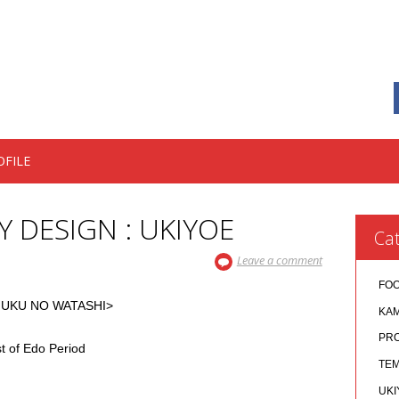
OFILE
Y DESIGN : UKIYOE
Cat
Leave a comment
FO
U NO WATASHI>
KA
PR
of Edo Period
TEM
UKI