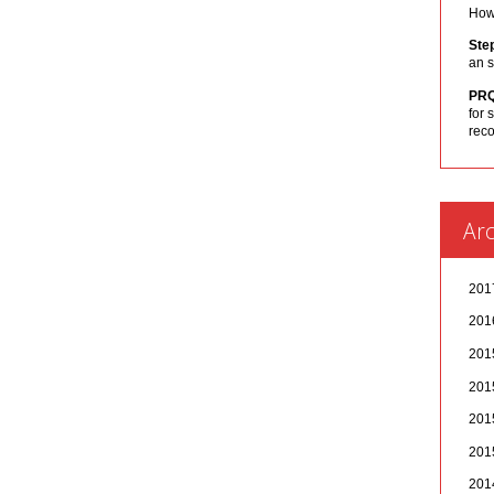
How 
Ste
an s
PR
for 
rec
Arc
20
20
20
20
20
20
20