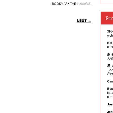
BOOKMARK THE
permalink
.
ON
Re
NEXT →
39b
webs
Bet
cont
銅 
大
黒 
し
私
Cin
Best
japa
can
Jos
Jed