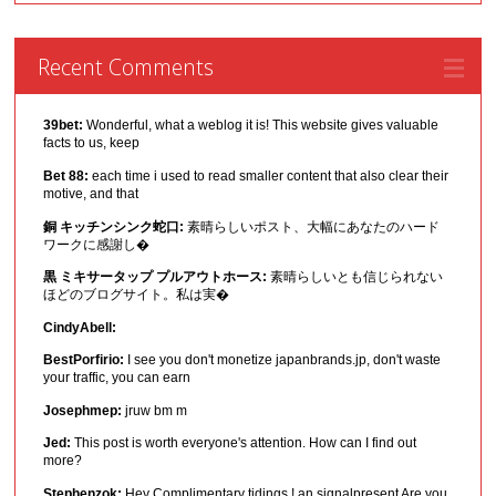
Recent Comments
39bet:
Wonderful, what a weblog it is! This website gives valuable
facts to us, keep
Bet 88:
each time i used to read smaller content that also clear their
motive, and that
銅 キッチンシンク蛇口:
素晴らしいポスト、大幅にあなたのハード
ワークに感謝し�
黒 ミキサータップ プルアウトホース:
素晴らしいとも信じられない
ほどのブログサイト。私は実�
CindyAbell:
BestPorfirio:
I see you don't monetize japanbrands.jp, don't waste
your traffic, you can earn
Josephmep:
jruw bm m
Jed:
This post is worth everyone's attention. How can I find out
more?
Stephenzok:
Hey Complimentary tidings ! an signalpresent Are you