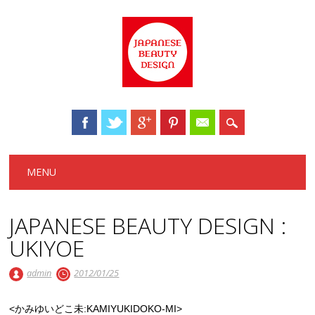
Main menu
Skip to content
MENU
JAPANESE BEAUTY DESIGN :
UKIYOE
admin
2012/01/25
<かみゆいどこ未:KAMIYUKIDOKO-MI>