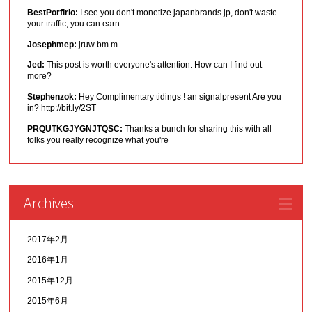
BestPorfirio:
I see you don't monetize japanbrands.jp, don't waste
your traffic, you can earn
Josephmep:
jruw bm m
Jed:
This post is worth everyone's attention. How can I find out
more?
Stephenzok:
Hey Complimentary tidings ! an signalpresent Are you
in? http://bit.ly/2ST
PRQUTKGJYGNJTQSC:
Thanks a bunch for sharing this with all
folks you really recognize what you're
Archives
2017年2月
2016年1月
2015年12月
2015年6月