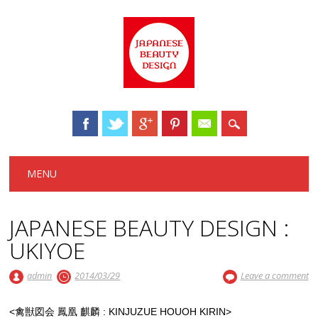
Main menu
Skip to content
MENU
JAPANESE BEAUTY DESIGN :
UKIYOE
admin
2014/03/29
Leave a comment
<禽獣図会 鳳凰 麒麟 : KINJUZUE HOUOH KIRIN>