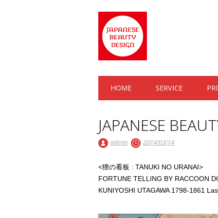
Main menu
Skip to content
HOME
SERVICE
PR
JAPANESE BEAUT
admin
2014/03/14
<狸の看板 : TANUKI NO URANAI>
FORTUNE TELLING BY RACCOON 
KUNIYOSHI UTAGAWA 1798-1861 Last 