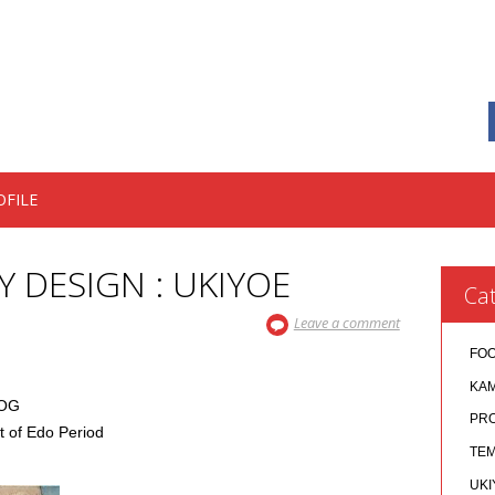
OFILE
Y DESIGN : UKIYOE
Cat
Leave a comment
FO
KA
DOG
PR
of Edo Period
TEM
UKI