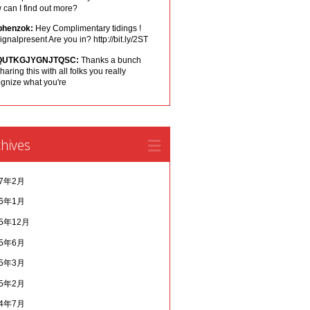
can I find out more?
phenzok:
Hey Complimentary tidings !
ignalpresent Are you in? http://bit.ly/2ST
QUTKGJYGNJTQSC:
Thanks a bunch
sharing this with all folks you really
ognize what you're
hives
17年2月
16年1月
15年12月
15年6月
15年3月
15年2月
14年7月