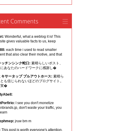
cent Comments
et:
Wonderful, what a weblog it is! This
ite gives valuable facts to us, keep
 88:
each time i used to read smaller
ent that also clear their motive, and that
キッチンシンク蛇口:
素晴らしいポスト、
幅にあなたのハードワークに感謝し�
ミキサータップ プルアウトホース:
素晴ら
いとも信じられないほどのブログサイト。
は実�
dyAbell:
Porfirio:
I see you don't monetize
nbrands.jp, don't waste your traffic, you
 earn
ephmep:
jruw bm m
:
This post is worth everyone's attention.