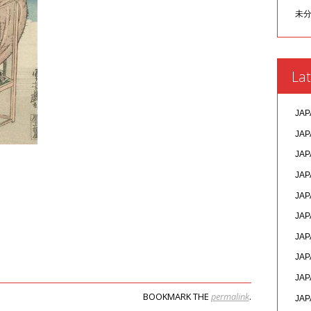
未
Lat
JAP
JAP
JAP
JAP
JAP
JAP
JAP
JAP
JAP
BOOKMARK THE
permalink
.
JAP