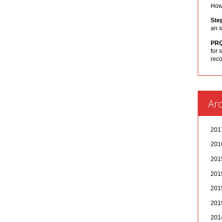
How 
Ste
an s
PR
for 
rec
Arc
20
20
20
20
20
20
20