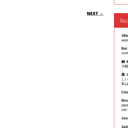
ON
NEXT →
Re
39b
webs
Bet
cont
銅 
大
黒 
し
私
Cin
Best
japa
can
Jos
Jed