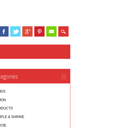
egories
ODS
MON
ODUCTS
PLE & SHRINE
YOE