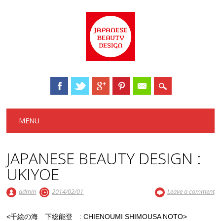
Main menu
Skip to content
MENU
JAPANESE BEAUTY DESIGN :
UKIYOE
admin
2014/02/01
Leave a comment
<千絵の海 下総能登 : CHIENOUMI SHIMOUSA NOTO>