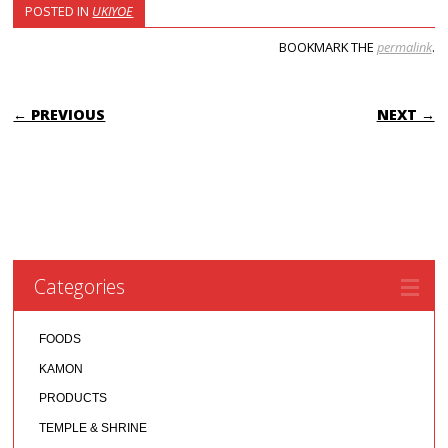
POSTED IN
UKIYOE
BOOKMARK THE
permalink
.
POST NAVIGATION
← PREVIOUS
NEXT →
Categories
FOODS
KAMON
PRODUCTS
TEMPLE & SHRINE