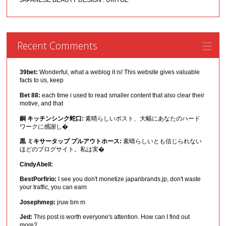
JAPANESE BEAUTY DESIGN : UKIYOE
Recent Comments
39bet:
Wonderful, what a weblog it is! This website gives valuable
facts to us, keep
Bet 88:
each time i used to read smaller content that also clear their
motive, and that
銅 キッチンシンク蛇口:
素晴らしいポスト、大幅にあなたのハード
ワークに感謝し�
黒 ミキサータップ プルアウトホース:
素晴らしいとも信じられない
ほどのブログサイト。私は実�
CindyAbell:
BestPorfirio:
I see you don't monetize japanbrands.jp, don't waste
your traffic, you can earn
Josephmep:
jruw bm m
Jed:
This post is worth everyone's attention. How can I find out
more?