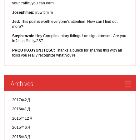
your traffic, you can earn
Josephmep:
jruw bm m
Jed:
This post is worth everyone's attention. How can I find out
more?
Stephenzok:
Hey Complimentary tidings ! an signalpresent Are you
in? http://bit.ly/2ST
PRQUTKGJYGNJTQSC:
Thanks a bunch for sharing this with all
folks you really recognize what you're
Archives
2017年2月
2016年1月
2015年12月
2015年6月
2015年3月