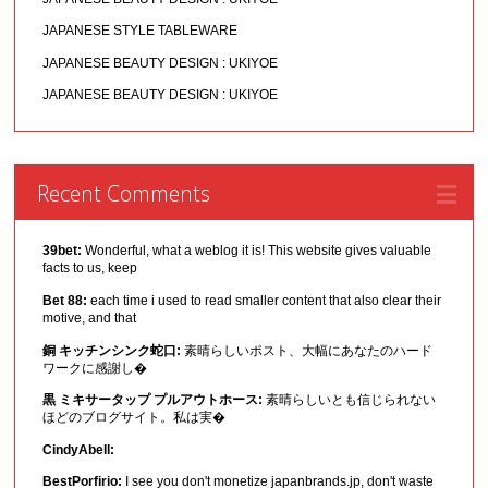
JAPANESE STYLE TABLEWARE
JAPANESE BEAUTY DESIGN : UKIYOE
JAPANESE BEAUTY DESIGN : UKIYOE
Recent Comments
39bet:
Wonderful, what a weblog it is! This website gives valuable
facts to us, keep
Bet 88:
each time i used to read smaller content that also clear their
motive, and that
銅 キッチンシンク蛇口:
素晴らしいポスト、大幅にあなたのハード
ワークに感謝し�
黒 ミキサータップ プルアウトホース:
素晴らしいとも信じられない
ほどのブログサイト。私は実�
CindyAbell:
BestPorfirio:
I see you don't monetize japanbrands.jp, don't waste