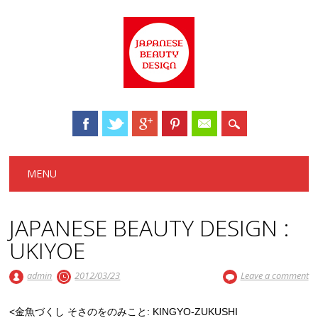
Main menu
Skip to content
MENU
JAPANESE BEAUTY DESIGN :
UKIYOE
admin
2012/03/23
Leave a comment
<金魚づくし そさのをのみこと: KINGYO-ZUKUSHI