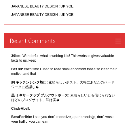
JAPANESE BEAUTY DESIGN : UKIYOE
JAPANESE BEAUTY DESIGN : UKIYOE
Recent Comments
39bet:
Wonderful, what a weblog it is! This website gives valuable
facts to us, keep
Bet 88:
each time i used to read smaller content that also clear their
motive, and that
銅 キッチンシンク蛇口:
素晴らしいポスト、大幅にあなたのハード
ワークに感謝し�
黒 ミキサータップ プルアウトホース:
素晴らしいとも信じられない
ほどのブログサイト。私は実�
CindyAbell:
BestPorfirio:
I see you don't monetize japanbrands.jp, don't waste
your traffic, you can earn