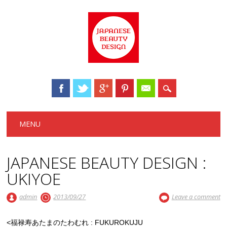
Main menu
Skip to content
MENU
JAPANESE BEAUTY DESIGN :
UKIYOE
admin
2013/09/27
Leave a comment
<福禄寿あたまのたわむれ : FUKUROKUJU