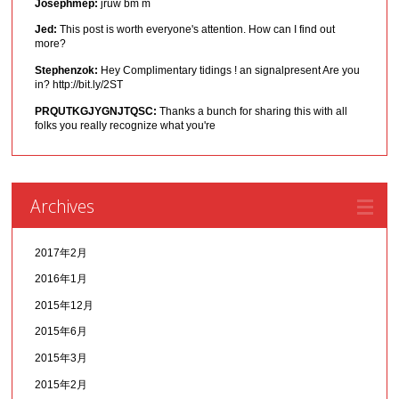
Josephmep:
jruw bm m
Jed:
This post is worth everyone's attention. How can I find out
more?
Stephenzok:
Hey Complimentary tidings ! an signalpresent Are you
in? http://bit.ly/2ST
PRQUTKGJYGNJTQSC:
Thanks a bunch for sharing this with all
folks you really recognize what you're
Archives
2017年2月
2016年1月
2015年12月
2015年6月
2015年3月
2015年2月