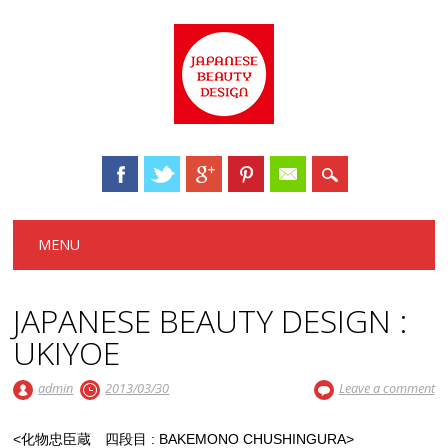
Main menu
Skip to content
MENU
JAPANESE BEAUTY DESIGN :
UKIYOE
admin
2013/03/30
Leave a comment
<化物忠臣蔵 四段目 : BAKEMONO CHUSHINGURA>