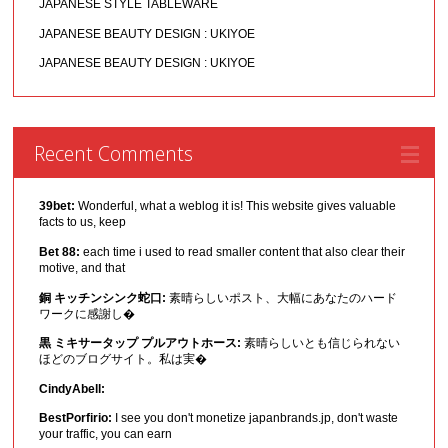
JAPANESE STYLE TABLEWARE
JAPANESE BEAUTY DESIGN : UKIYOE
JAPANESE BEAUTY DESIGN : UKIYOE
Recent Comments
39bet:
Wonderful, what a weblog it is! This website gives valuable
facts to us, keep
Bet 88:
each time i used to read smaller content that also clear their
motive, and that
銅 キッチンシンク蛇口:
素晴らしいポスト、大幅にあなたのハード
ワークに感謝し�
黒 ミキサータップ プルアウトホース:
素晴らしいとも信じられない
ほどのブログサイト。私は実�
CindyAbell:
BestPorfirio:
I see you don't monetize japanbrands.jp, don't waste
your traffic, you can earn