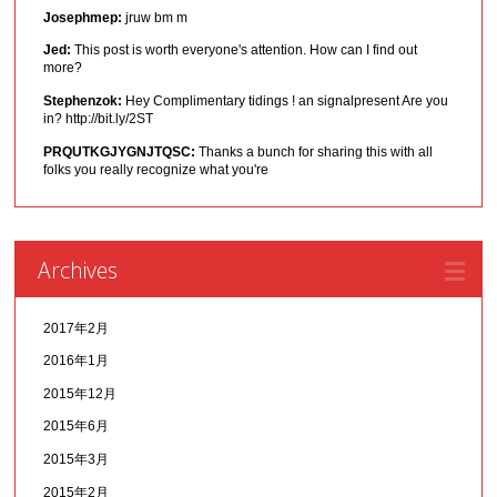
Josephmep:
jruw bm m
Jed:
This post is worth everyone's attention. How can I find out
more?
Stephenzok:
Hey Complimentary tidings ! an signalpresent Are you
in? http://bit.ly/2ST
PRQUTKGJYGNJTQSC:
Thanks a bunch for sharing this with all
folks you really recognize what you're
Archives
2017年2月
2016年1月
2015年12月
2015年6月
2015年3月
2015年2月