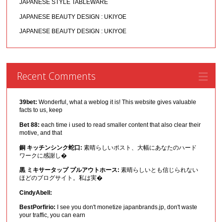
JAPANESE STYLE TABLEWARE
JAPANESE BEAUTY DESIGN : UKIYOE
JAPANESE BEAUTY DESIGN : UKIYOE
Recent Comments
39bet:
Wonderful, what a weblog it is! This website gives valuable
facts to us, keep
Bet 88:
each time i used to read smaller content that also clear their
motive, and that
銅 キッチンシンク蛇口:
素晴らしいポスト、大幅にあなたのハード
ワークに感謝し�
黒 ミキサータップ プルアウトホース:
素晴らしいとも信じられない
ほどのブログサイト。私は実�
CindyAbell:
BestPorfirio:
I see you don't monetize japanbrands.jp, don't waste
your traffic, you can earn