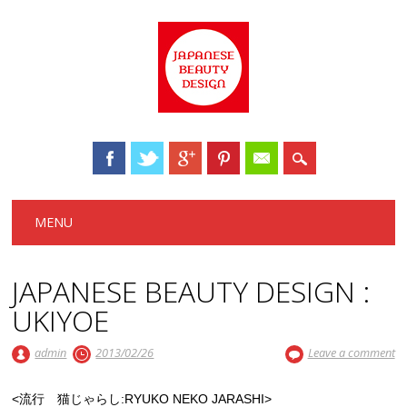
Main menu
Skip to content
MENU
JAPANESE BEAUTY DESIGN :
UKIYOE
admin
2013/02/26
Leave a comment
<流行 猫じゃらし:RYUKO NEKO JARASHI>