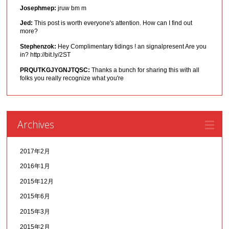
Josephmep:
jruw bm m
Jed:
This post is worth everyone's attention. How can I find out
more?
Stephenzok:
Hey Complimentary tidings ! an signalpresent Are you
in? http://bit.ly/2ST
PRQUTKGJYGNJTQSC:
Thanks a bunch for sharing this with all
folks you really recognize what you're
Archives
2017年2月
2016年1月
2015年12月
2015年6月
2015年3月
2015年2月