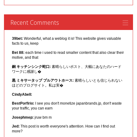
Recent Comments
39bet:
Wonderful, what a weblog it is! This website gives valuable
facts to us, keep
Bet 88:
each time i used to read smaller content that also clear their
motive, and that
銅 キッチンシンク蛇口:
素晴らしいポスト、大幅にあなたのハード
ワークに感謝し�
黒 ミキサータップ プルアウトホース:
素晴らしいとも信じられない
ほどのブログサイト。私は実�
CindyAbell:
BestPorfirio:
I see you don't monetize japanbrands.jp, don't waste
your traffic, you can earn
Josephmep:
jruw bm m
Jed:
This post is worth everyone's attention. How can I find out
more?