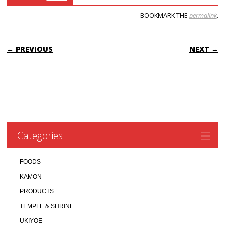
BOOKMARK THE
permalink
.
POST NAVIGATION
← PREVIOUS
NEXT →
Categories
FOODS
KAMON
PRODUCTS
TEMPLE & SHRINE
UKIYOE