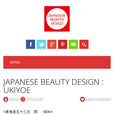
Main menu
Skip to content
MENU
JAPANESE BEAUTY DESIGN :
UKIYOE
admin
2012/12/26
Leave a comment
<東海道五十三次 関 : SEKI>