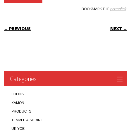
BOOKMARK THE
permalink
.
POST NAVIGATION
← PREVIOUS
NEXT →
Categories
FOODS
KAMON
PRODUCTS
TEMPLE & SHRINE
UKIYOE