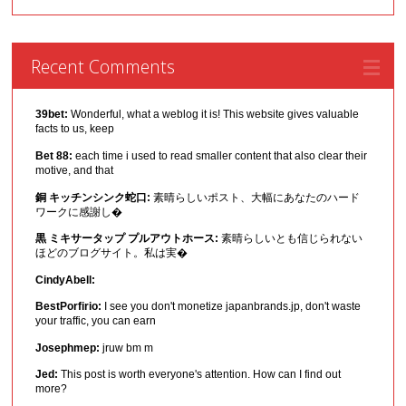
Recent Comments
39bet:
Wonderful, what a weblog it is! This website gives valuable
facts to us, keep
Bet 88:
each time i used to read smaller content that also clear their
motive, and that
銅 キッチンシンク蛇口:
素晴らしいポスト、大幅にあなたのハード
ワークに感謝し�
黒 ミキサータップ プルアウトホース:
素晴らしいとも信じられない
ほどのブログサイト。私は実�
CindyAbell:
BestPorfirio:
I see you don't monetize japanbrands.jp, don't waste
your traffic, you can earn
Josephmep:
jruw bm m
Jed:
This post is worth everyone's attention. How can I find out
more?