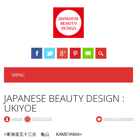
Main menu
Skip to content
MENU
JAPANESE BEAUTY DESIGN :
UKIYOE
admin
2012/12/24
Leave a comment
<東海道五十三次 亀山 : KAMEYAMA>