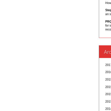
How 
Ste
an s
PR
for 
rec
Arc
20
20
20
20
20
20
20