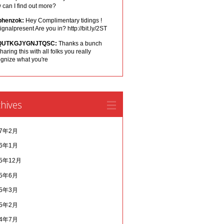
can I find out more?
phenzok:
Hey Complimentary tidings !
ignalpresent Are you in? http://bit.ly/2ST
QUTKGJYGNJTQSC:
Thanks a bunch
sharing this with all folks you really
ognize what you're
hives
17年2月
16年1月
15年12月
15年6月
15年3月
15年2月
14年7月