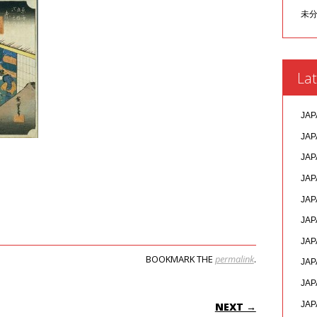
未
Lat
JAP
JAP
JAP
JAP
JAP
JAP
JAP
BOOKMARK THE
permalink
.
JAP
JAP
ON
JAP
NEXT →