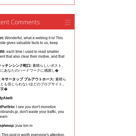
cent Comments
et:
Wonderful, what a weblog it is! This
ite gives valuable facts to us, keep
 88:
each time i used to read smaller
ent that also clear their motive, and that
キッチンシンク蛇口:
素晴らしいポスト、
幅にあなたのハードワークに感謝し�
ミキサータップ プルアウトホース:
素晴ら
いとも信じられないほどのブログサイト。
は実�
dyAbell:
Porfirio:
I see you don't monetize
nbrands.jp, don't waste your traffic, you
 earn
ephmep:
jruw bm m
:
This post is worth everyone's attention.