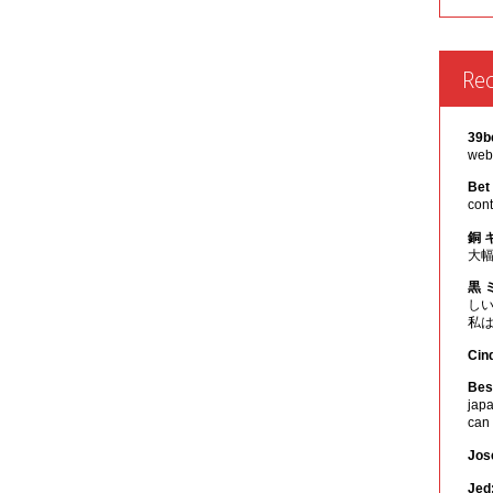
Re
39b
webs
Bet
cont
銅 
大
黒 
し
私
Cin
Best
japa
can
Jos
Jed