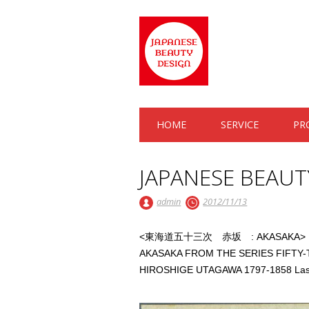
Main menu
Skip to content
HOME
SERVICE
PR
JAPANESE BEAUT
admin
2012/11/13
<東海道五十三次 赤坂 : AKASAKA>
AKASAKA FROM THE SERIES FIFTY
HIROSHIGE UTAGAWA 1797-1858 Last 