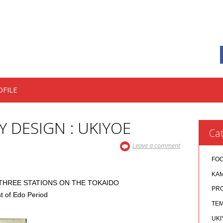
OFILE
Y DESIGN : UKIYOE
Cat
Leave a comment
FO
KA
-THREE STATIONS ON THE TOKAIDO
PR
of Edo Period
TEM
UKI