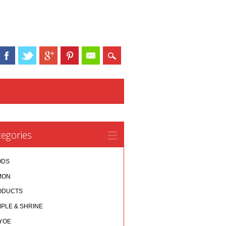
egories
ODS
MON
ODUCTS
PLE & SHRINE
YOE