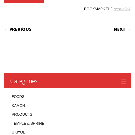
BOOKMARK THE
permalink
.
POST NAVIGATION
← PREVIOUS
NEXT →
Categories
FOODS
KAMON
PRODUCTS
TEMPLE & SHRINE
UKIYOE