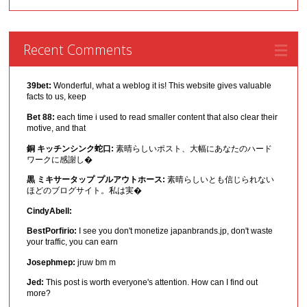
Recent Comments
39bet:
Wonderful, what a weblog it is! This website gives valuable
facts to us, keep
Bet 88:
each time i used to read smaller content that also clear their
motive, and that
銅 キッチンシンク蛇口:
素晴らしいポスト、大幅にあなたのハード
ワークに感謝し�
黒 ミキサータップ プルアウトホース:
素晴らしいとも信じられない
ほどのブログサイト。私は実�
CindyAbell:
BestPorfirio:
I see you don't monetize japanbrands.jp, don't waste
your traffic, you can earn
Josephmep:
jruw bm m
Jed:
This post is worth everyone's attention. How can I find out
more?