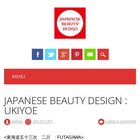
Main menu
Skip to content
MENU
JAPANESE BEAUTY DESIGN :
UKIYOE
admin
2012/11/01
Leave a comment
<東海道五十三次 二川 : FUTAGAWA>