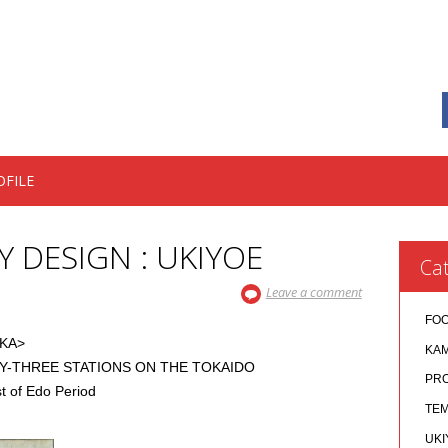
OFILE
Y DESIGN : UKIYOE
Cat
Leave a comment
FO
KA>
KA
TY-THREE STATIONS ON THE TOKAIDO
PR
of Edo Period
TEM
UKI