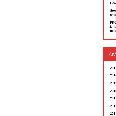
How 
Ste
an s
PR
for 
rec
Arc
20
20
20
20
20
20
20