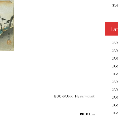
未
Lat
JAP
JAP
JAP
JAP
JAP
JAP
JAP
BOOKMARK THE
permalink
.
JAP
JAP
ON
JAP
NEXT →