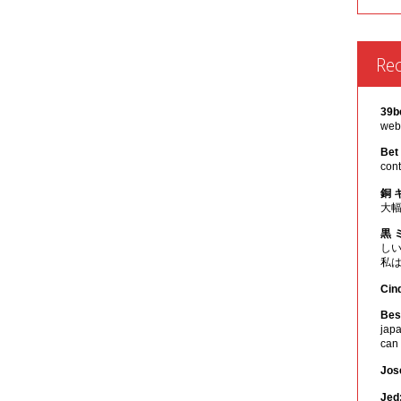
Re
39b
webs
Bet
cont
銅 
大
黒 
し
私
Cin
Best
japa
can
Jos
Jed