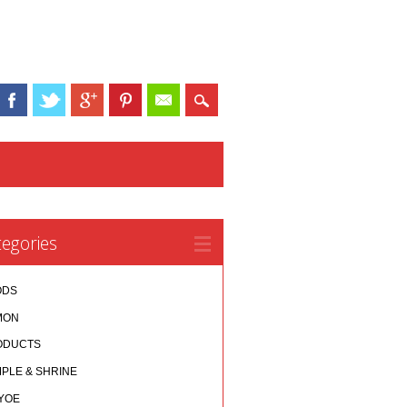
egories
ODS
MON
ODUCTS
PLE & SHRINE
YOE