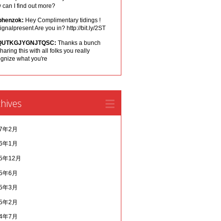
can I find out more?
phenzok:
Hey Complimentary tidings !
ignalpresent Are you in? http://bit.ly/2ST
QUTKGJYGNJTQSC:
Thanks a bunch
sharing this with all folks you really
ognize what you're
hives
17年2月
16年1月
15年12月
15年6月
15年3月
15年2月
14年7月