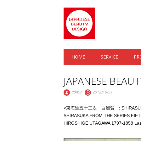
Main menu
Skip to content
HOME
SERVICE
PR
JAPANESE BEAUT
admin
2012/10/31
<東海道五十三次 白洲賀 : SHIRASU
SHIRASUKA FROM THE SERIES FIF
HIROSHIGE UTAGAWA 1797-1858 Last 