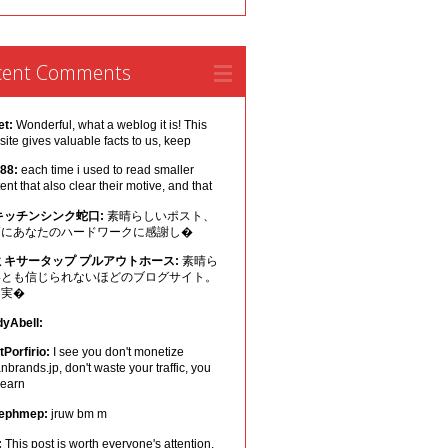
cent Comments
et:
Wonderful, what a weblog it is! This
ite gives valuable facts to us, keep
 88:
each time i used to read smaller
ent that also clear their motive, and that
キッチンシンク蛇口:
素晴らしいポスト、
幅にあなたのハードワークに感謝し�
ミキサータップ プルアウトホース:
素晴ら
いとも信じられないほどのブログサイト。
は実�
dyAbell:
Porfirio:
I see you don't monetize
nbrands.jp, don't waste your traffic, you
 earn
ephmep:
jruw bm m
:
This post is worth everyone's attention.