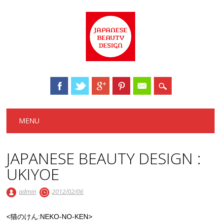
Main menu
Skip to content
MENU
JAPANESE BEAUTY DESIGN :
UKIYOE
admin
2012/02/06
<猫のけん:NEKO-NO-KEN>