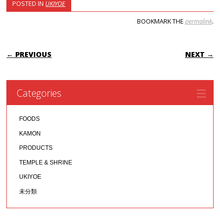
POSTED IN
UKIYOE
BOOKMARK THE
permalink
.
POST NAVIGATION
← PREVIOUS
NEXT →
Categories
FOODS
KAMON
PRODUCTS
TEMPLE & SHRINE
UKIYOE
未分類