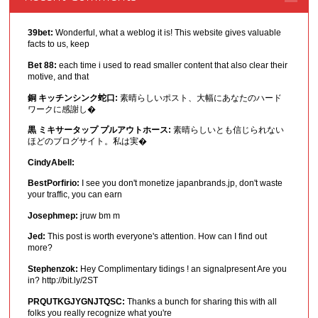
39bet:
Wonderful, what a weblog it is! This website gives valuable
facts to us, keep
Bet 88:
each time i used to read smaller content that also clear their
motive, and that
銅 キッチンシンク蛇口:
素晴らしいポスト、大幅にあなたのハード
ワークに感謝し�
黒 ミキサータップ プルアウトホース:
素晴らしいとも信じられない
ほどのブログサイト。私は実�
CindyAbell:
BestPorfirio:
I see you don't monetize japanbrands.jp, don't waste
your traffic, you can earn
Josephmep:
jruw bm m
Jed:
This post is worth everyone's attention. How can I find out
more?
Stephenzok:
Hey Complimentary tidings ! an signalpresent Are you
in? http://bit.ly/2ST
PRQUTKGJYGNJTQSC:
Thanks a bunch for sharing this with all
folks you really recognize what you're