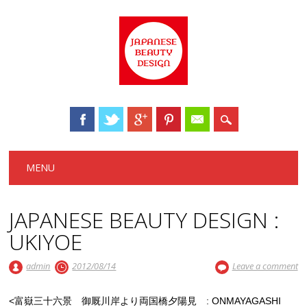
Main menu
Skip to content
MENU
JAPANESE BEAUTY DESIGN :
UKIYOE
admin
2012/08/14
Leave a comment
<富嶽三十六景 御厩川岸より両国橋夕陽見 : ONMAYAGASHI