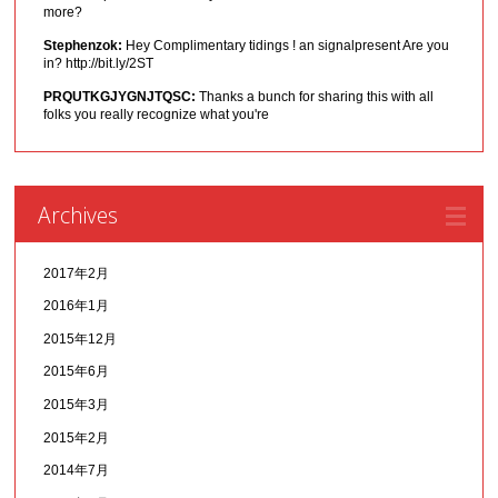
more?
Stephenzok:
Hey Complimentary tidings ! an signalpresent Are you
in? http://bit.ly/2ST
PRQUTKGJYGNJTQSC:
Thanks a bunch for sharing this with all
folks you really recognize what you're
Archives
2017年2月
2016年1月
2015年12月
2015年6月
2015年3月
2015年2月
2014年7月