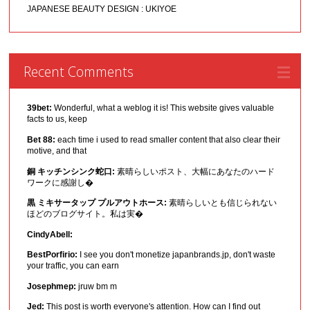
JAPANESE BEAUTY DESIGN : UKIYOE
Recent Comments
39bet:
Wonderful, what a weblog it is! This website gives valuable
facts to us, keep
Bet 88:
each time i used to read smaller content that also clear their
motive, and that
銅 キッチンシンク蛇口:
素晴らしいポスト、大幅にあなたのハード
ワークに感謝し�
黒 ミキサータップ プルアウトホース:
素晴らしいとも信じられない
ほどのブログサイト。私は実�
CindyAbell:
BestPorfirio:
I see you don't monetize japanbrands.jp, don't waste
your traffic, you can earn
Josephmep:
jruw bm m
Jed:
This post is worth everyone's attention. How can I find out