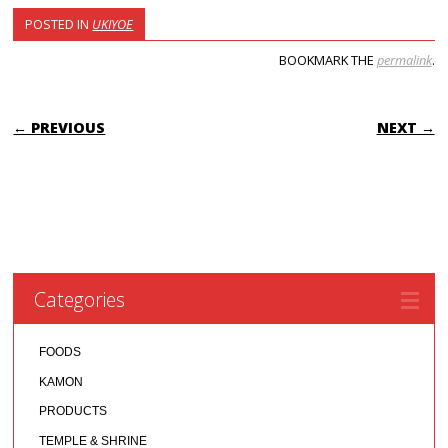
POSTED IN
UKIYOE
BOOKMARK THE
permalink
.
POST NAVIGATION
← PREVIOUS
NEXT →
Categories
FOODS
KAMON
PRODUCTS
TEMPLE & SHRINE