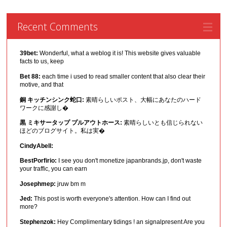
Recent Comments
39bet:
Wonderful, what a weblog it is! This website gives valuable
facts to us, keep
Bet 88:
each time i used to read smaller content that also clear their
motive, and that
銅 キッチンシンク蛇口:
素晴らしいポスト、大幅にあなたのハード
ワークに感謝し�
黒 ミキサータップ プルアウトホース:
素晴らしいとも信じられない
ほどのブログサイト。私は実�
CindyAbell:
BestPorfirio:
I see you don't monetize japanbrands.jp, don't waste
your traffic, you can earn
Josephmep:
jruw bm m
Jed:
This post is worth everyone's attention. How can I find out
more?
Stephenzok:
Hey Complimentary tidings ! an signalpresent Are you