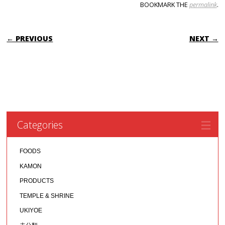
BOOKMARK THE
permalink
.
POST NAVIGATION
← PREVIOUS
NEXT →
Categories
FOODS
KAMON
PRODUCTS
TEMPLE & SHRINE
UKIYOE