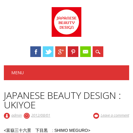
Main menu
Skip to content
MENU
JAPANESE BEAUTY DESIGN :
UKIYOE
admin
2012/08/01
Leave a comment
<富嶽三十六景 下目黒 : SHIMO MEGURO>