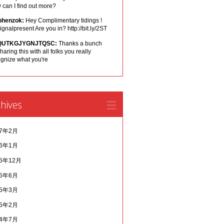
can I find out more?
phenzok:
Hey Complimentary tidings !
ignalpresent Are you in? http://bit.ly/2ST
QUTKGJYGNJTQSC:
Thanks a bunch
sharing this with all folks you really
ognize what you're
hives
17年2月
16年1月
15年12月
15年6月
15年3月
15年2月
14年7月