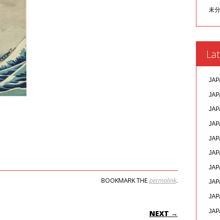
未
Lat
JAP
JAP
JAP
JAP
JAP
JAP
JAP
BOOKMARK THE
permalink
.
JAP
JAP
ON
JAP
NEXT →