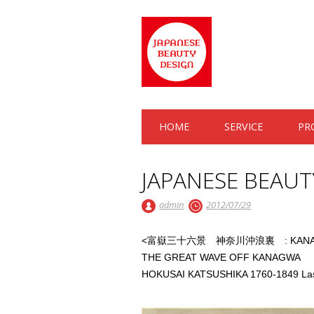
Main menu
Skip to content
HOME
SERVICE
PR
JAPANESE BEAUT
admin
2012/07/29
<富嶽三十六景 神奈川沖浪裏 : KANAGA
THE GREAT WAVE OFF KANAGWA
HOKUSAI KATSUSHIKA 1760-1849 Last