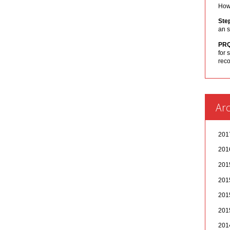
How 
Ste
an s
PR
for 
rec
Arc
20
20
20
20
20
20
20