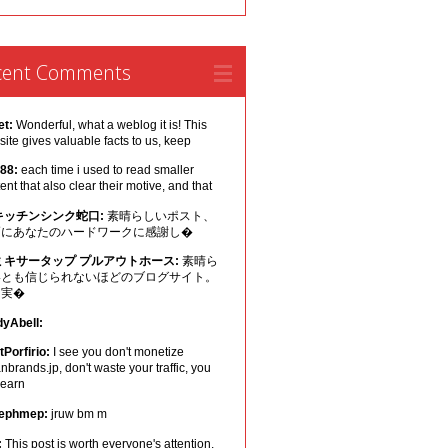
cent Comments
et:
Wonderful, what a weblog it is! This
ite gives valuable facts to us, keep
 88:
each time i used to read smaller
ent that also clear their motive, and that
キッチンシンク蛇口:
素晴らしいポスト、
幅にあなたのハードワークに感謝し�
ミキサータップ プルアウトホース:
素晴ら
いとも信じられないほどのブログサイト。
は実�
dyAbell:
Porfirio:
I see you don't monetize
nbrands.jp, don't waste your traffic, you
 earn
ephmep:
jruw bm m
:
This post is worth everyone's attention.