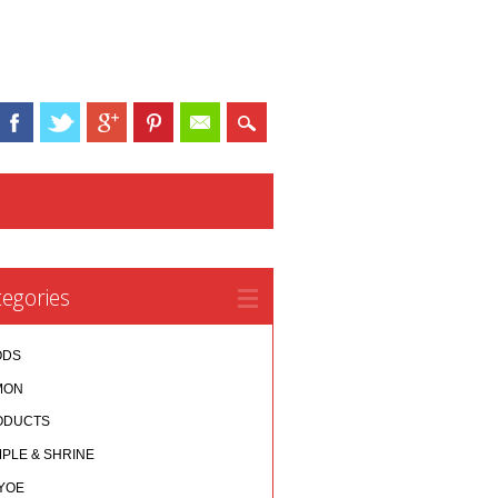
egories
ODS
MON
ODUCTS
PLE & SHRINE
YOE