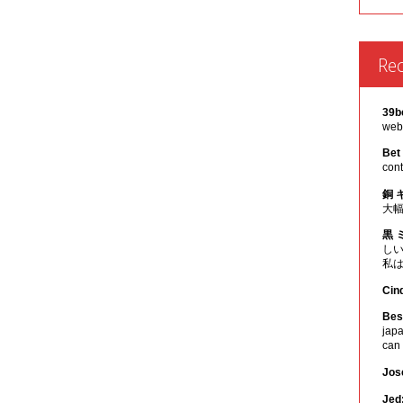
Re
39b
webs
Bet
cont
銅 
大
黒 
し
私
Cin
Best
japa
can
Jos
Jed