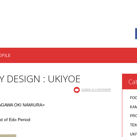
OFILE
Y DESIGN : UKIYOE
Cat
Leave a comment
FO
WA OKI NAMIURA>
KA
PR
 of Edo Period
TEM
UKI