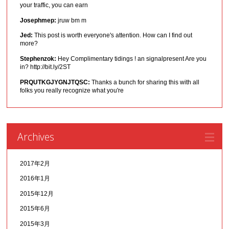
your traffic, you can earn
Josephmep:
jruw bm m
Jed:
This post is worth everyone's attention. How can I find out
more?
Stephenzok:
Hey Complimentary tidings ! an signalpresent Are you
in? http://bit.ly/2ST
PRQUTKGJYGNJTQSC:
Thanks a bunch for sharing this with all
folks you really recognize what you're
Archives
2017年2月
2016年1月
2015年12月
2015年6月
2015年3月