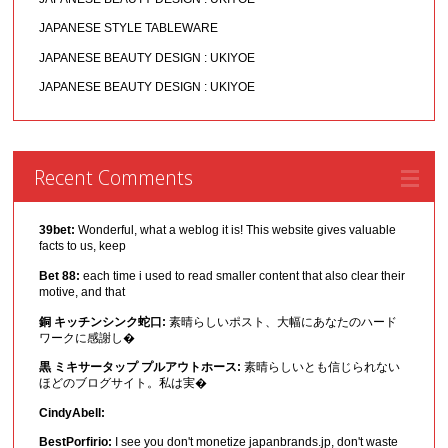
JAPANESE STYLE TABLEWARE
JAPANESE BEAUTY DESIGN : UKIYOE
JAPANESE BEAUTY DESIGN : UKIYOE
Recent Comments
39bet:
Wonderful, what a weblog it is! This website gives valuable
facts to us, keep
Bet 88:
each time i used to read smaller content that also clear their
motive, and that
銅 キッチンシンク蛇口:
素晴らしいポスト、大幅にあなたのハード
ワークに感謝し�
黒 ミキサータップ プルアウトホース:
素晴らしいとも信じられない
ほどのブログサイト。私は実�
CindyAbell:
BestPorfirio:
I see you don't monetize japanbrands.jp, don't waste