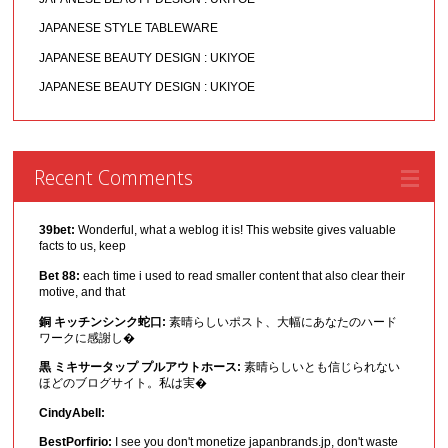
JAPANESE STYLE TABLEWARE
JAPANESE BEAUTY DESIGN : UKIYOE
JAPANESE BEAUTY DESIGN : UKIYOE
Recent Comments
39bet:
Wonderful, what a weblog it is! This website gives valuable
facts to us, keep
Bet 88:
each time i used to read smaller content that also clear their
motive, and that
銅 キッチンシンク蛇口:
素晴らしいポスト、大幅にあなたのハード
ワークに感謝し�
黒 ミキサータップ プルアウトホース:
素晴らしいとも信じられない
ほどのブログサイト。私は実�
CindyAbell:
BestPorfirio:
I see you don't monetize japanbrands.jp, don't waste