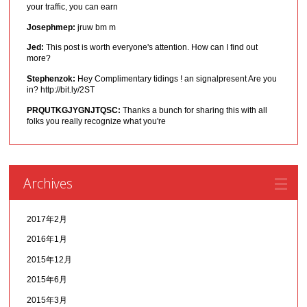
your traffic, you can earn
Josephmep:
jruw bm m
Jed:
This post is worth everyone's attention. How can I find out
more?
Stephenzok:
Hey Complimentary tidings ! an signalpresent Are you
in? http://bit.ly/2ST
PRQUTKGJYGNJTQSC:
Thanks a bunch for sharing this with all
folks you really recognize what you're
Archives
2017年2月
2016年1月
2015年12月
2015年6月
2015年3月