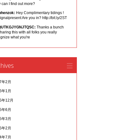
can I find out more?
phenzok:
Hey Complimentary tidings !
ignalpresent Are you in? http://bit.ly/2ST
QUTKGJYGNJTQSC:
Thanks a bunch
sharing this with all folks you really
ognize what you're
hives
17年2月
16年1月
15年12月
15年6月
15年3月
15年2月
14年7月