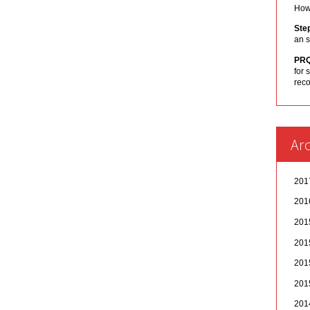
How 
Ste
an s
PR
for 
rec
Arc
20
20
20
20
20
20
20