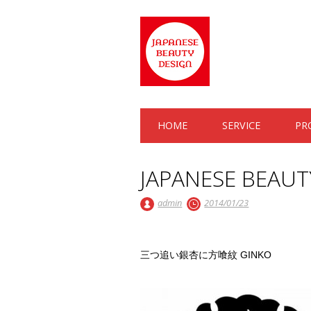
Main menu
Skip to content
HOME
SERVICE
PR
JAPANESE BEAUT
admin
2014/01/23
三つ追い銀杏に方喰紋 GINKO