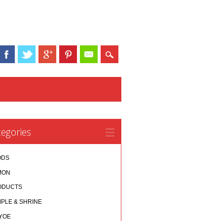
egories
ODS
MON
ODUCTS
PLE & SHRINE
YOE