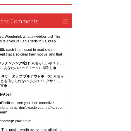
cent Comments
et:
Wonderful, what a weblog it is! This
ite gives valuable facts to us, keep
 88:
each time i used to read smaller
ent that also clear their motive, and that
キッチンシンク蛇口:
素晴らしいポスト、
幅にあなたのハードワークに感謝し�
ミキサータップ プルアウトホース:
素晴ら
いとも信じられないほどのブログサイト。
は実�
dyAbell:
Porfirio:
I see you don't monetize
nbrands.jp, don't waste your traffic, you
 earn
ephmep:
jruw bm m
:
This post is worth everyone's attention.