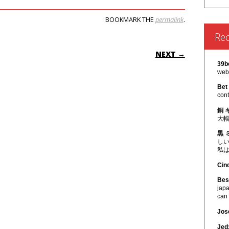
BOOKMARK THE
permalink
.
Re
ON
NEXT →
39b
webs
Bet
cont
銅 
大
黒 
し
私
Cin
Best
japa
can
Jos
Jed