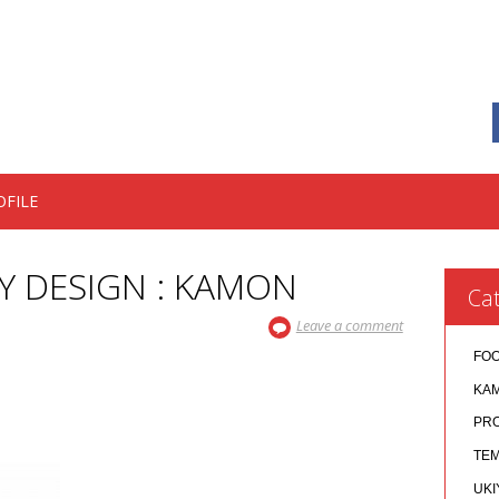
OFILE
Y DESIGN : KAMON
Cat
Leave a comment
FO
KA
PR
TEM
UKI