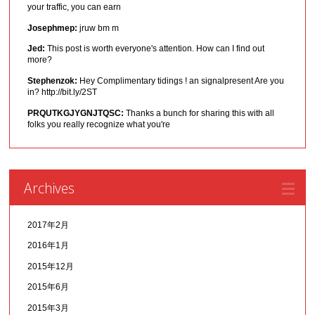
your traffic, you can earn
Josephmep:
jruw bm m
Jed:
This post is worth everyone's attention. How can I find out
more?
Stephenzok:
Hey Complimentary tidings ! an signalpresent Are you
in? http://bit.ly/2ST
PRQUTKGJYGNJTQSC:
Thanks a bunch for sharing this with all
folks you really recognize what you're
Archives
2017年2月
2016年1月
2015年12月
2015年6月
2015年3月