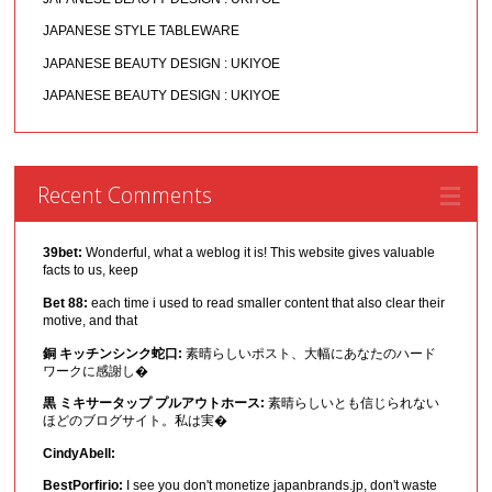
JAPANESE STYLE TABLEWARE
JAPANESE BEAUTY DESIGN : UKIYOE
JAPANESE BEAUTY DESIGN : UKIYOE
Recent Comments
39bet:
Wonderful, what a weblog it is! This website gives valuable
facts to us, keep
Bet 88:
each time i used to read smaller content that also clear their
motive, and that
銅 キッチンシンク蛇口:
素晴らしいポスト、大幅にあなたのハード
ワークに感謝し�
黒 ミキサータップ プルアウトホース:
素晴らしいとも信じられない
ほどのブログサイト。私は実�
CindyAbell:
BestPorfirio:
I see you don't monetize japanbrands.jp, don't waste